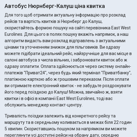
Автобус Нюрнберг-Калуш ціна квитка
Для того щоб отримати актуальну інформацію про розклад
рейсів та вартість квитків зі Нюрнберг до Калуш,
скористайтесь формою пошуку на сайті перевізника East West
Eurolines. Для цього в полях пошуку вкажіть напрямок, а наш
алгоритм видасть вам розклад відправлень з актуальними
цінами та уточненням знижок для пільговиків. Ви одразу
можете підібрати ідеальний рейс, найзручніше для вас місце в
салоні автобуса з числа вільних, і забронювати квиток або ж
одразу оплатити. Оплата здійснюється через систему онлайн-
платежів "Приват24", через будь який термінал "Приватбанку",
платіжною карткою або ж грошовим переказом. Після оплати
ви отримаєте електронний квиток - не забудьте роздрокувати
його перед поїздкою до Калуш! Можна, звичайно ж, взяти
квитки і в офісі в компанії East West Eurolines, тоді вас
обслужить менеджер контакт-центру.
Тривалість поїздки залежить від конкретного рейсу та
маршруту та в середньому коливається в межах біля 22 годин
5 хвилин. Скориставшись пошуком за напрямком ви можете
переглянути усі доступні рейси на обрану дату, середню