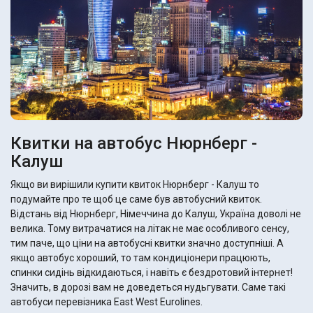
Квитки на автобус Нюрнберг -
Калуш
Якщо ви вирішили купити квиток Нюрнберг - Калуш то
подумайте про те щоб це саме був автобусний квиток.
Відстань від Нюрнберг, Німеччина до Калуш, Україна доволі не
велика. Тому витрачатися на літак не має особливого сенсу,
тим паче, що ціни на автобусні квитки значно доступніші. А
якщо автобус хороший, то там кондиціонери працюють,
спинки сидінь відкидаються, і навіть є бездротовий інтернет!
Значить, в дорозі вам не доведеться нудьгувати. Саме такі
автобуси перевізника East West Eurolines.