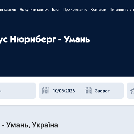
я квитків
Як купити квиток
Блог
Про компанію
Контакти
Питання та ві
- Украї
- Русск
бус Нюрнберг - Умань
- Polski
- Englis
- Умань, Україна