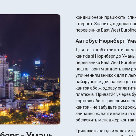
кондиціонери працюють, спинк
інтернет! Значить, в дорозі в
перевізника East West Euroline
Автобус Нюрнберг-Ума
Для того щоб отримати актуал
квитків зі Нюрнберг до Умань
перевізника East West Eurolin
наш алгоритм видасть вам ро
уточненням знижок для пільговиків. Ви одразу можете підібрати 
найзручніше для вас місце в с
квиток або ж одразу оплатити
платежів "Приват24", через б
карткою або ж грошовим переказом. Після оплати ви отримає
квиток - не забудьте роздрок
звичайно ж, взяти квитки і в оф
обслужить менеджер контакт
Тривалість поїздки залежить 
берг - Умань