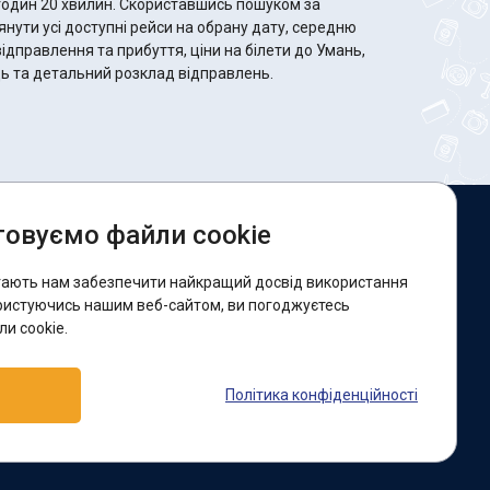
 Скориставшись пошуком за
ути усі доступні рейси на обрану дату, середню
відправлення та прибуття, ціни на білети до Умань,
сць та детальний розклад відправлень.
овуємо файли cookie
и в соцмережах:
гають нам забезпечити найкращий досвід використання
acebook
ристуючись нашим веб-сайтом, ви погоджуєтесь
и cookie.
ідтримка:
Політика конфіденційності
elegram-бот
Viber
Messenger