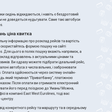
и сидінь відкидаються, і навіть є бездротовий
ам не доведеться нудьгувати. Саме такі автобуси
s.
нь ціна квитка
ьну інформацію про розклад рейсів та вартість
, скористайтесь формою пошуку на сайті
es. Для цього в полях пошуку вкажіть напрямок, а
зклад відправлень з актуальними цінами та
ідеальний рейс,
алоні автобуса з числа вільних, і забронювати
. Оплата здійснюється через систему онлайн-
удь який термінал "Приватбанку", платіжною
те електронний
увати його перед поїздкою до Умань! Можна,
ісі в компанії East West Eurolines, тоді вас
-центру.
від конкретного рейсу та маршруту та в середньому