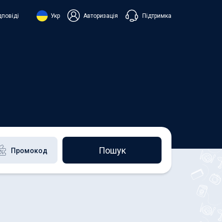
Підтримка
дповіді
Укр
Авторизація
нська
ий
+38 098 815 44 44
+48 508 154 444
+49 152 581 544 44
h
Чат в Viber
Чатбот в Telegram
Чат в Messenger
Пошук