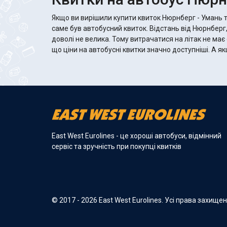
Якщо ви вирішили купити квиток Нюрнберг - Умань 
саме був автобусний квиток. Відстань від Нюрнберг
доволі не велика. Тому витрачатися на літак не має
що ціни на автобусні квитки значно доступніші. А якщо автобус хороший, то там
East West Eurolines - це хороші автобуси, відмінний
сервіс та зручність при покупці квитків
© 2017 - 2026 East West Eurolines. Усі права захище