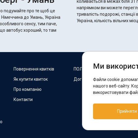
коливається в межах біля 31 годин 20 хвилин.
напрямком ви можете переглян
то подумайте про те щоб це
тривалість подорожі, станції 
, Німеччина до Умань, Україна
Україна, кількість вільних мі
 особливого сенсу, тим паче,
Ми використ
М
Повернення квитків
ПОЛІТИКА COOKIES
Як купити квиток
Договір оферти
Файли cookie допома
F
нашого веб-сайту. Ко
Про компанію
використовувати файл
Контакти
П
Прийняти
T
но