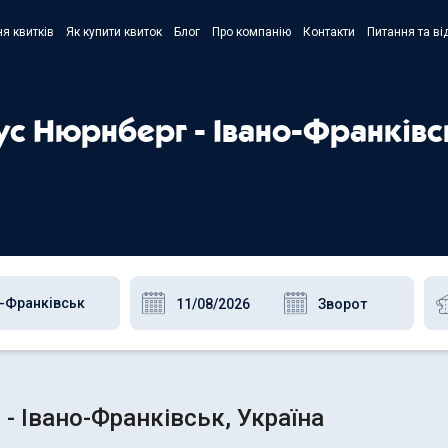
я квитків
Як купити квиток
Блог
Про компанію
Контакти
Питання та ві
- Украї
- Русск
бус Нюрнберг - Івано-Франківс
- Polski
- Englis
- Івано-Франківськ, Україна