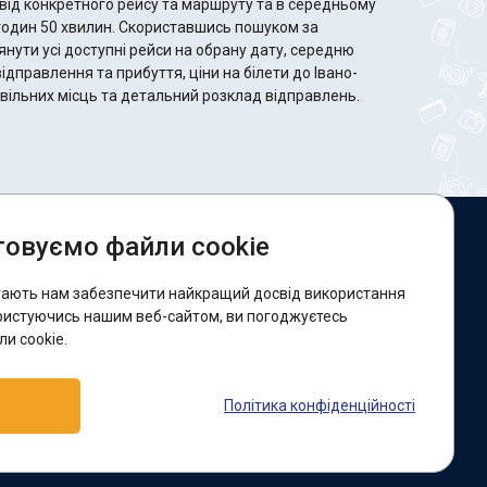
від конкретного рейсу та маршруту та в середньому
 Скориставшись пошуком за
ути усі доступні рейси на обрану дату, середню
відправлення та прибуття, ціни на білети до Івано-
ь вільних місць та детальний розклад відправлень.
овуємо файли cookie
и в соцмережах:
гають нам забезпечити найкращий досвід використання
acebook
ристуючись нашим веб-сайтом, ви погоджуєтесь
и cookie.
ідтримка:
Політика конфіденційності
elegram-бот
Viber
Messenger