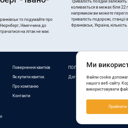
Тривалість поїздки залежить 
коливається в межах біля 22 годин 50 хвилин.
напрямком ви можете переглян
тривалість подорожі, станції 
Франківськ то подумайте про
Франківськ, Україна, кількіст
д Нюрнберг, Німеччина до
итрачатися на літак не має
Ми використ
М
Повернення квитків
ПОЛІТИКА COOKIES
Як купити квиток
Договір оферти
Файли cookie допома
F
нашого веб-сайту. Ко
Про компанію
використовувати файл
Контакти
П
Прийняти
T
но