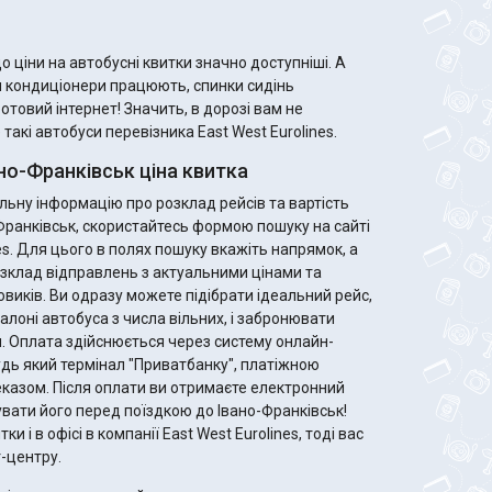
 ціни на автобусні квитки значно доступніші. А
м кондиціонери працюють, спинки сидінь
ротовий інтернет! Значить, в дорозі вам не
акі автобуси перевізника East West Eurolines.
о-Франківськ ціна квитка
ьну інформацію про розклад рейсів та вартість
-Франківськ, скористайтесь формою пошуку на сайті
es. Для цього в полях пошуку вкажіть напрямок, а
зклад відправлень з актуальними цінами та
ідеальний рейс,
алоні автобуса з числа вільних, і забронювати
. Оплата здійснюється через систему онлайн-
удь який термінал "Приватбанку", платіжною
те електронний
увати його перед поїздкою до Івано-Франківськ!
и і в офісі в компанії East West Eurolines, тоді вас
-центру.