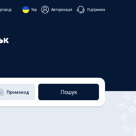
Підтримка
дповіді
Укр
Авторизація
нська
ий
ьк
+38 098 815 44 44
+48 508 154 444
+49 152 581 544 44
h
Чат в Viber
Чатбот в Telegram
Чат в Messenger
Пошук