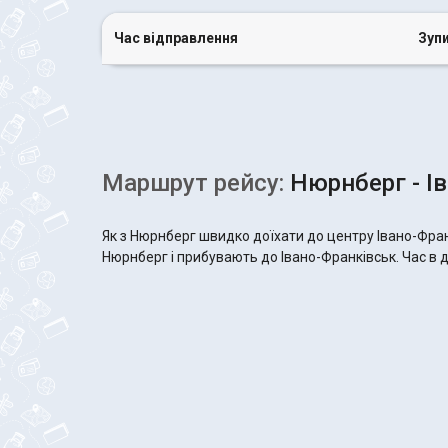
Час відправлення
Зуп
Маршрут рейсу:
Нюрнберг - І
Як з Нюрнберг швидко доїхати до центру Івано-Фран
Нюрнберг і прибувають до Івано-Франківськ. Час в до