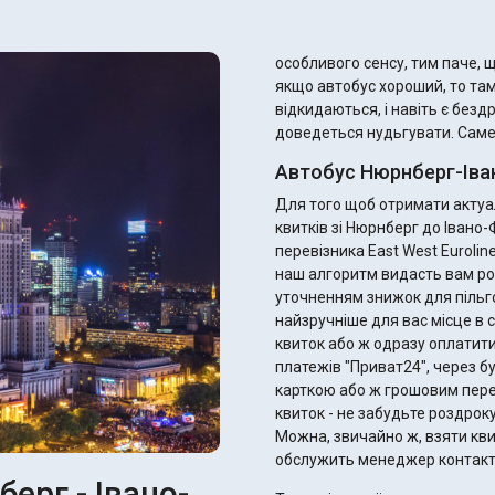
особливого сенсу, тим паче, що
якщо автобус хороший, то та
відкидаються, і навіть є безд
доведеться нудьгувати. Саме т
Автобус Нюрнберг-Іван
Для того щоб отримати актуал
квитків зі Нюрнберг до Івано
перевізника East West Eurolin
наш алгоритм видасть вам ро
уточненням знижок для пільговиків. Ви одразу можете підібрати 
найзручніше для вас місце в с
квиток або ж одразу оплатити
платежів "Приват24", через б
карткою або ж грошовим переказом. Після оплати ви отримає
квиток - не забудьте роздрок
Можна, звичайно ж, взяти квитк
обслужить менеджер контакт
ерг - Івано-