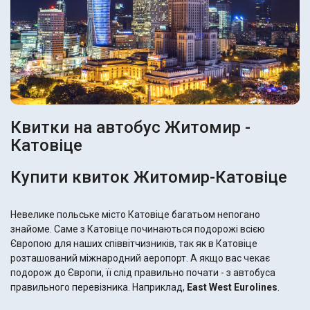
Квитки на автобус Житомир -
Катовіце
Купити квиток Житомир-Катовіце
Невелике польське місто Катовіце багатьом непогано
знайоме. Саме з Катовіце починаються подорожі всією
Європою для наших співвітчизників, так як в Катовіце
розташований міжнародний аеропорт. А якщо вас чекає
подорож до Європи, її слід правильно почати - з автобуса
правильного перевізника. Наприклад,
East West Eurolines
.