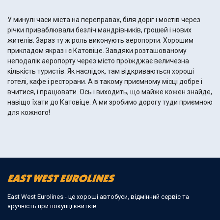
У минулі часи міста на переправах, біля доріг і мостів через
річки приваблювали безліч мандрівників, грошей і нових
жителів. Зараз ту ж роль виконують аеропорти. Хорошим
прикладом якраз і є Катовіце. Завдяки розташованому
неподалік аеропорту через місто проїжджає величезна
кількість туристів. Як наслідок, там відкриваються хороші
готелі, кафе і ресторани. А в такому приємному місці добре і
вчитися, і працювати. Ось і виходить, що майже кожен знайде,
навіщо їхати до Катовіце. А ми зробимо дорогу туди приємною
для кожного!
East West Eurolines - це хороші автобуси, відмінний сервіс та
зручність при покупці квитків