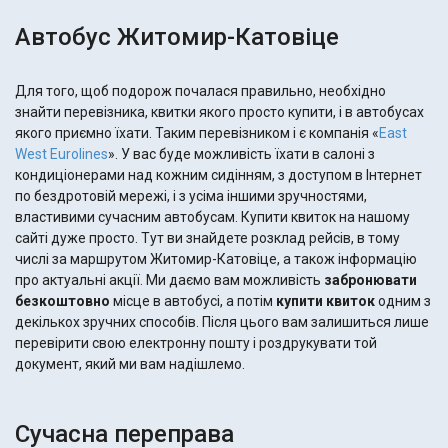
Автобус Житомир-Катовіце
Для того, щоб подорож почалася правильно, необхідно
знайти перевізника, квитки якого просто купити, і в автобусах
якого приємно їхати. Таким перевізником і є компанія «
East
West Eurolines
». У вас буде можливість їхати в салоні з
кондиціонерами над кожним сидінням, з доступом в Інтернет
по бездротовій мережі, і з усіма іншими зручностями,
властивими сучасним автобусам. Купити квиток на нашому
сайті дуже просто. Тут ви знайдете розклад рейсів, в тому
числі за маршрутом Житомир-Катовіце, а також інформацію
про актуальні акції. Ми даємо вам можливість
забронювати
безкоштовно
місце в автобусі, а потім
купити квиток
одним з
декількох зручних способів. Після цього вам залишиться лише
перевірити свою електронну пошту і роздрукувати той
документ, який ми вам надішлемо.
Сучасна переправа