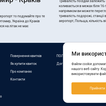
Тривалість поїздки залежить 
коливається в межах біля 16 годин 50 хвилин.
напрямком ви можете переглян
тривалість подорожі, станції 
еропорт то подумайте про те
аеропорт, Польща, кількість 
итомир, Україна до Краків
ся на літак не має
Ми використ
М
Повернення квитків
ПОЛІТИКА COOKIES
Як купити квиток
Договір оферти
Файли cookie допома
F
нашого веб-сайту. Ко
Про компанію
використовувати файл
Контакти
П
Прийняти
T
но