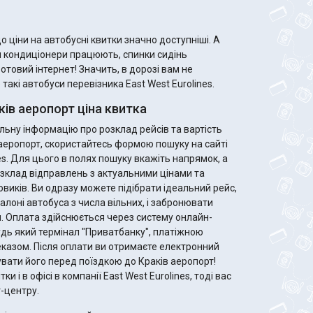
 ціни на автобусні квитки значно доступніші. А
м кондиціонери працюють, спинки сидінь
ротовий інтернет! Значить, в дорозі вам не
акі автобуси перевізника East West Eurolines.
ів аеропорт ціна квитка
ьну інформацію про розклад рейсів та вартість
 аеропорт, скористайтесь формою пошуку на сайті
es. Для цього в полях пошуку вкажіть напрямок, а
зклад відправлень з актуальними цінами та
ідеальний рейс,
алоні автобуса з числа вільних, і забронювати
. Оплата здійснюється через систему онлайн-
удь який термінал "Приватбанку", платіжною
те електронний
увати його перед поїздкою до Краків аеропорт!
и і в офісі в компанії East West Eurolines, тоді вас
-центру.