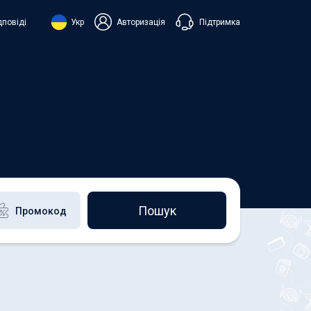
Підтримка
дповіді
Укр
Авторизація
нська
ий
+38 098 815 44 44
+48 508 154 444
+49 152 581 544 44
h
Чат в Viber
Чатбот в Telegram
Чат в Messenger
Пошук