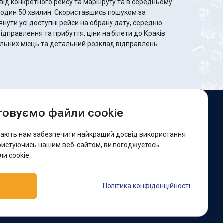
від конкретного рейсу та маршруту та в середньому
 Скориставшись пошуком за
ути усі доступні рейси на обрану дату, середню
відправлення та прибуття, ціни на білети до Краків
вільних місць та детальний розклад відправлень.
овуємо файли cookie
и в соцмережах:
гають нам забезпечити найкращий досвід використання
acebook
ристуючись нашим веб-сайтом, ви погоджуєтесь
и cookie.
ідтримка:
Політика конфіденційності
elegram-бот
Viber
Messenger