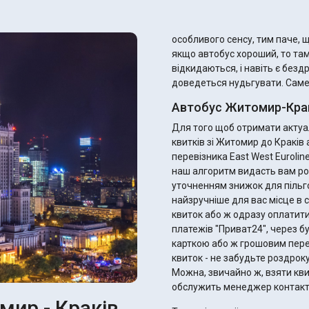
особливого сенсу, тим паче, що
якщо автобус хороший, то та
відкидаються, і навіть є безд
доведеться нудьгувати. Саме т
Автобус Житомир-Крак
Для того щоб отримати актуал
квитків зі Житомир до Краків
перевізника East West Eurolin
наш алгоритм видасть вам ро
уточненням знижок для пільговиків. Ви одразу можете підібрати 
найзручніше для вас місце в с
квиток або ж одразу оплатити
платежів "Приват24", через б
карткою або ж грошовим переказом. Після оплати ви отримає
квиток - не забудьте роздрок
Можна, звичайно ж, взяти квитк
обслужить менеджер контакт
мир - Краків