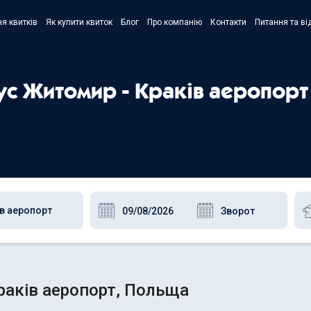
я квитків
Як купити квиток
Блог
Про компанію
Контакти
Питання та ві
- Украї
- Русск
бус Житомир - Краків аеропорт
- Polski
- Englis
раків аеропорт, Польща