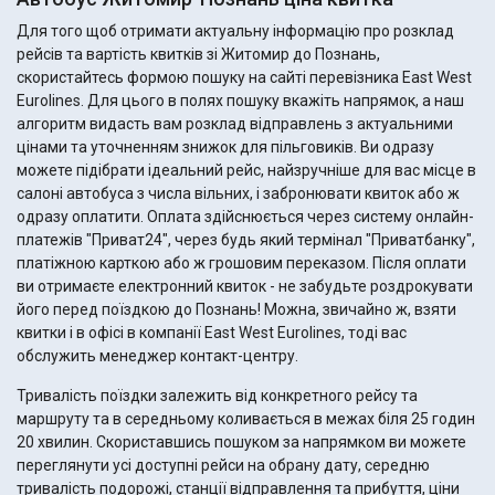
Для того щоб отримати актуальну інформацію про розклад
рейсів та вартість квитків зі Житомир до Познань,
скористайтесь формою пошуку на сайті перевізника East West
Eurolines. Для цього в полях пошуку вкажіть напрямок, а наш
алгоритм видасть вам розклад відправлень з актуальними
цінами та уточненням знижок для пільговиків. Ви одразу
можете підібрати ідеальний рейс, найзручніше для вас місце в
салоні автобуса з числа вільних, і забронювати квиток або ж
одразу оплатити. Оплата здійснюється через систему онлайн-
платежів "Приват24", через будь який термінал "Приватбанку",
платіжною карткою або ж грошовим переказом. Після оплати
ви отримаєте електронний квиток - не забудьте роздрокувати
його перед поїздкою до Познань! Можна, звичайно ж, взяти
квитки і в офісі в компанії East West Eurolines, тоді вас
обслужить менеджер контакт-центру.
Тривалість поїздки залежить від конкретного рейсу та
маршруту та в середньому коливається в межах біля 25 годин
20 хвилин. Скориставшись пошуком за напрямком ви можете
переглянути усі доступні рейси на обрану дату, середню
тривалість подорожі, станції відправлення та прибуття, ціни