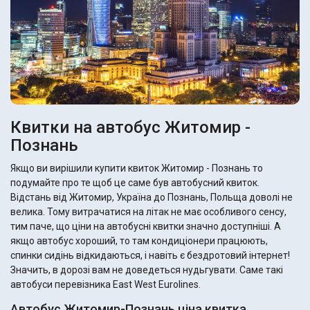
Квитки на автобус Житомир -
Познань
Якщо ви вирішили купити квиток Житомир - Познань то
подумайте про те щоб це саме був автобусний квиток.
Відстань від Житомир, Україна до Познань, Польща доволі не
велика. Тому витрачатися на літак не має особливого сенсу,
тим паче, що ціни на автобусні квитки значно доступніші. А
якщо автобус хороший, то там кондиціонери працюють,
спинки сидінь відкидаються, і навіть є бездротовий інтернет!
Значить, в дорозі вам не доведеться нудьгувати. Саме такі
автобуси перевізника East West Eurolines.
Автобус Житомир-Познань ціна квитка