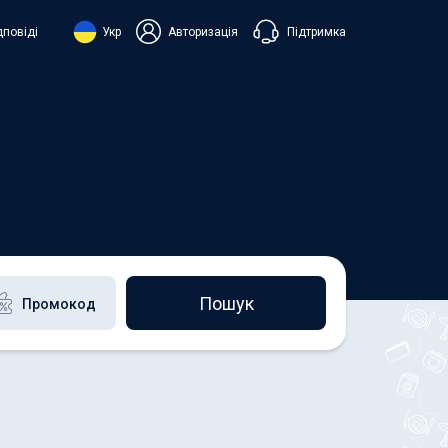
Підтримка
дповіді
Укр
Авторизація
нська
ий
+38 098 815 44 44
+48 508 154 444
+49 152 581 544 44
h
Чат в Viber
Чатбот в Telegram
Чат в Messenger
Пошук