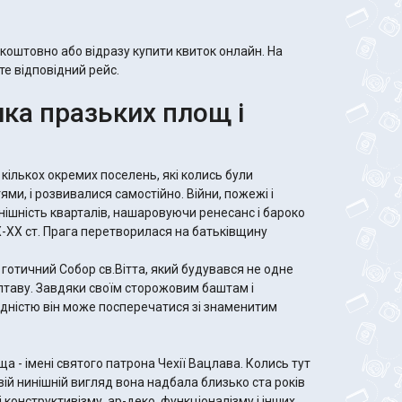
коштовно або відразу купити квиток онлайн. На
те відповідний рейс.
ка празьких площ і
 кількох окремих поселень, які колись були
ми, і розвивалися самостійно. Війни, пожежі і
ішність кварталів, нашаровуючи ренесанс і бароко
IX-XX ст. Прага перетворилася на батьківщину
а: готичний Собор св.Вітта, який будувався не одне
 Влтаву. Завдяки своїм сторожовим баштам і
ідністю він може посперечатися зі знаменитим
а - імені святого патрона Чехії Вацлава. Колись тут
вій нинішній вигляд вона надбала близько ста років
 конструктивізму, ар-деко, функціоналізму і інших