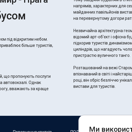
напрямів, характерних для се
бусом
майданних павільйонів вистав
на перевернутому догори рат
Незвичайна архітектурна геом
відомий арт-об'єкт і офісна б
єм під відкритим небом.
підкорив туристів динамізмом
 приваблює більше туристів,
циліндрів, що нагадують чолові
пристрастю вуличного танго.
Розташований на вежі Старом
впізнаваний в світі і найстар
ій, що пропонують послуги
році, він обріс безліччю уніка
а автовокзалі. Однак
вистави для туристів.
орогу, вважають за краще
Ми використ
М
Повернення квитків
ПОЛІТИКА COOKIES