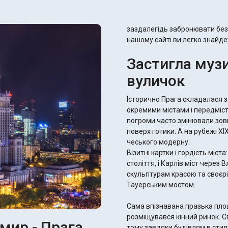
заздалегідь забронювати без
нашому сайті ви легко знайде
Застигла музи
вуличок
Історично Прага складалася з
окремими містами і передмістя
погроми часто змінювали зовн
поверх готики. А на рубежі X
чеського модерну.
Візитні картки і гордість міст
століття, і Карлів міст через
скульптурам красою та своєр
Тауерським мостом.
Сама впізнавана празька площ
розміщувався кінний ринок. С
мир - Прага
тому завдяки будівлям в стилі