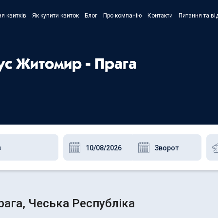
я квитків
Як купити квиток
Блог
Про компанію
Контакти
Питання та ві
- Украї
- Русск
ус Житомир - Прага
- Polski
- Englis
рага, Чеська Республіка