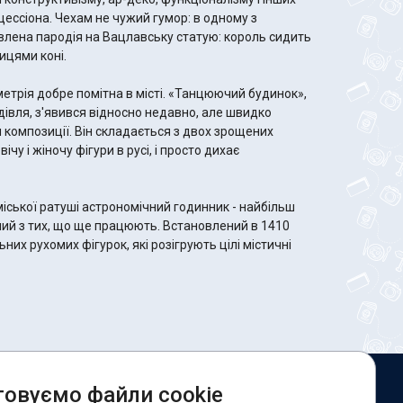
цессіона. Чехам не чужий гумор: в одному з
лена ​​пародія на Вацлавську статую: король сидить
ицями коні.
етрія добре помітна в місті. «Танцюючий будинок»,
удівля, з'явився відносно недавно, але швидко
 композиції. Він складається з двох зрощених
чу і жіночу фігури в русі, і просто дихає
іської ратуші астрономічний годинник - найбільш
іший з тих, що ще працюють. Встановлений в 1410
льних рухомих фігурок, які розігрують цілі містичні
овуємо файли cookie
и в соцмережах: