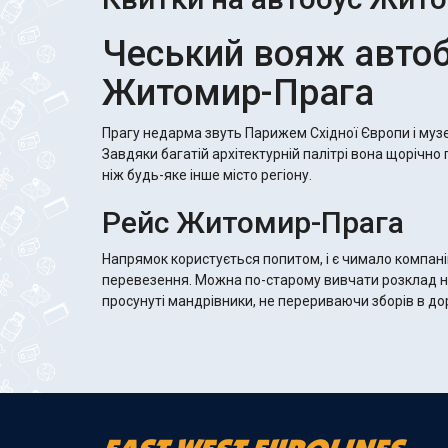
Чеський вояж авто
Житомир-Прага
Прагу недарма звуть Парижем Східної Європи і музе
Завдяки багатій архітектурній палітрі вона щорічно
ніж будь-яке інше місто регіону.
Рейс Житомир-Прага
Напрямок користується попитом, і є чимало компан
перевезення. Можна по-старому вивчати розклад н
просунуті мандрівники, не перериваючи зборів в д