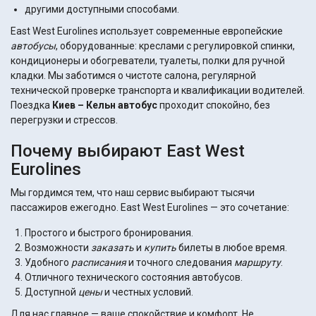
другими доступными способами.
East West Eurolines использует современные европейские
автобусы
, оборудованные: креслами с регулировкой спинки,
кондиционеры и обогреватели, туалеты, полки для ручной
кладки. Мы заботимся о чистоте салона, регулярной
технической проверке транспорта и квалификации водителей.
Поездка
Киев – Кельн автобус
проходит спокойно, без
перегрузки и стрессов.
Почему выбирают East West
Eurolines
Мы гордимся тем, что наш сервис выбирают тысячи
пассажиров ежегодно. East West Eurolines — это сочетание:
Простого и быстрого бронирования.
Возможности
заказать
и
купить
билеты в любое время.
Удобного
расписания
и точного следования
маршруту
.
Отличного технического состояния автобусов.
Доступной
цены
и честных условий.
Для нас главное — ваше спокойствие и комфорт. Не