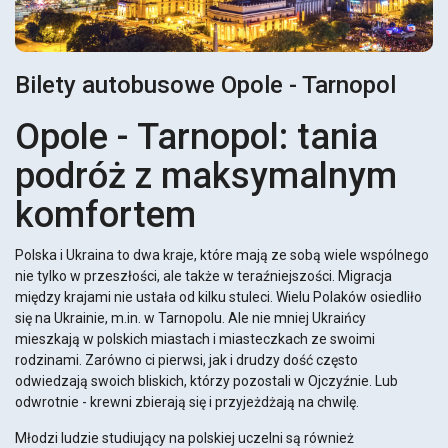
Bilety autobusowe Opole - Tarnopol
Opole - Tarnopol: tania
podróż z maksymalnym
komfortem
Polska i Ukraina to dwa kraje, które mają ze sobą wiele wspólnego
nie tylko w przeszłości, ale także w teraźniejszości. Migracja
między krajami nie ustała od kilku stuleci. Wielu Polaków osiedliło
się na Ukrainie, m.in. w Tarnopolu. Ale nie mniej Ukraińcy
mieszkają w polskich miastach i miasteczkach ze swoimi
rodzinami. Zarówno ci pierwsi, jak i drudzy dość często
odwiedzają swoich bliskich, którzy pozostali w Ojczyźnie. Lub
odwrotnie - krewni zbierają się i przyjeżdżają na chwilę.
Młodzi ludzie studiujący na polskiej uczelni są również