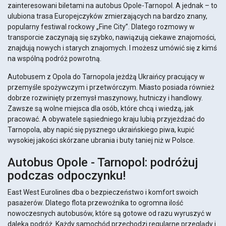
zainteresowani biletami na autobus Opole-Tarnopol. A jednak – to
ulubiona trasa Europejczyków zmierzających na bardzo znany,
popularny festiwal rockowy „Fine City”. Dlatego rozmowy w
transporcie zaczynają się szybko, nawiązują ciekawe znajomości,
znajdują nowych i starych znajomych. I możesz umówić się z kimś
na wspólną podróż powrotną.
Autobusem z Opola do Tarnopola jeżdżą Ukraińcy pracujący w
przemyśle spożywczym i przetwórczym. Miasto posiada również
dobrze rozwinięty przemysł maszynowy, hutniczy i handlowy.
Zawsze są wolne miejsca dla osób, które chcą i wiedzą, jak
pracować. A obywatele sąsiedniego kraju lubią przyjeżdżać do
Tarnopola, aby napić się pysznego ukraińskiego piwa, kupić
wysokiej jakości skórzane ubrania i buty taniej niż w Polsce.
Autobus Opole - Tarnopol: podróżuj
podczas odpoczynku!
East West Eurolines dba o bezpieczeństwo i komfort swoich
pasażerów. Dlatego flota przewoźnika to ogromna ilość
nowoczesnych autobusów, które są gotowe od razu wyruszyć w
daleką podróż. Każdy samochód przechodzi regularne przeglądy i