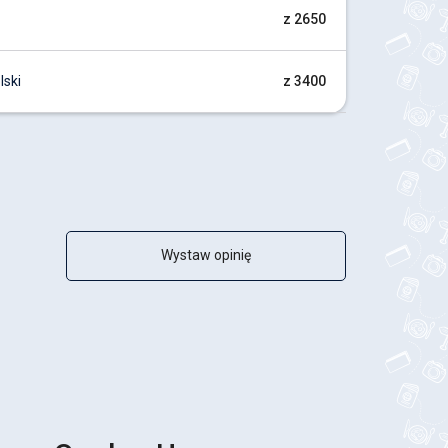
z 2650
ski
z 3400
Wystaw opinię