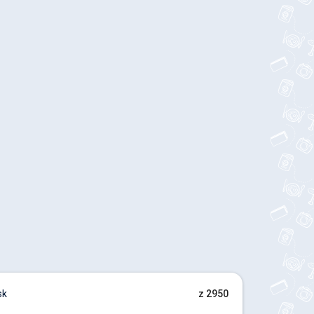
sk
z 2950