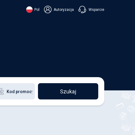
Wsparcie
Pol
Autoryzacja
їнська
ский
+38 098 815 44 44
ki
+48 508 154 444
+49 152 581 544 44
ish
Czatuj w Viberze
Chatbot w Telegramie
Czatuj w Messengerze
Szukaj