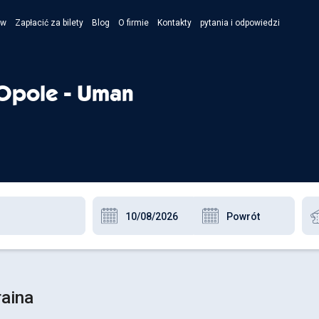
ów
Zapłacić za bilety
Blog
O firmie
Kontakty
pytania i odpowiedzi
- Укра
- Рус
Opole - Uman
- Pols
- Engl
raina