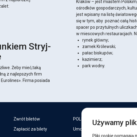
Kraków – jest miastem Polskim,
alet:
ośrodków gospodarczych, kultu
jest wpisany na listę światowe
się w tym, aby poznać całą his
spacer po przytulnych uliczkac
w miescowych restauracjach. Na
rynek główny;
unkiem Stryj-
zamek Królewski;
pałac biskupów;
e
kazimierz;
park wodny.
żliwe. Żeby mieć,taką
ną z najlepszych firm
Eurolines». Firma posiada
J
Zwrót biletów
POLITYKA COOKIES
Używamy pli
Zapłacić za bilety
Umowa oferty
F
Pliki cookie pomagają 