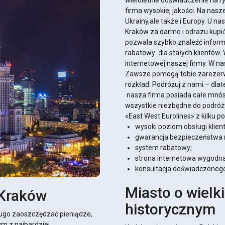
wieloletnie doświadczenie na r
firma wysokiej jakości. Na nasze
Ukrainy,ale także i Europy. U n
Kraków za darmo i odrazu kupić
pozwala szybko znaleźć inform
rabatowy dla stałych klientów.
internetowej naszej firmy. W na
Zawsze pomogą tobie zarezerwo
rozkład. Podróżuj z nami – dlat
nasza firma posiada całe mn
wszystkie niezbędne do podróż
«East West Eurolines» z kilku 
wysoki poziom obsługi klient
gwarancja bezpieczeństwa 
system rabatowy;
strona internetowa wygodna
konsultacja doświadczoneg
Miasto o wielk
 Kraków
historycznym
ługo zaoszczędzać pieniądze,
m z najbardziej