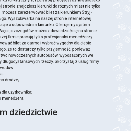
ynku turystycznym, i za swoą pracę jest uznawana jako
j stronie znajdziesz kierunki do różnych miast nie tylko
as możesz zarezerwować bilet za kierunkiem Stryj-
 go. Wyszukiwarka na naszej stronie internetowej
acje o odpowiednim kierunku. Oferujemy system
 Więcej szczegółów możesz dowiedzieć się na stronie
szej firmie pracują tylko profesjonalni menedżerzy.
wać bilet za darmo i wybrać wygodny dla ciebie
ego, że to dostarczy tylko przyjemność, ponieważ
óstwo nowoczesnych autobusów, wyposażonych we
y długodystansowych rzeczy. Skorzystaj z usług firmy
powodów:
a;
na drodze;
 dla użytkownika;
o menedżera.
im dziedzictwie