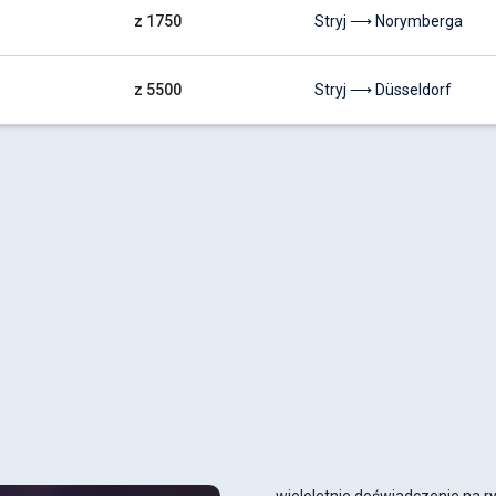
z 1750
Stryj ⟶ Norymberga
z 5500
Stryj ⟶ Düsseldorf