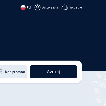
Wsparcie
Pol
Autoryzacja
їнська
ский
+38 098 815 44 44
ki
+48 508 154 444
+49 152 581 544 44
ish
Czatuj w Viberze
Chatbot w Telegramie
Czatuj w Messengerze
Szukaj