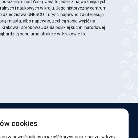
 położonym nad Wisłą. Jest to jeden z najważniejszych
ralnych i naukowych w kraju. Jego historyczny centrum
go dziedzictwa UNESCO. Turyści napewno zainteresują
torię miasta, albo napewno, zechcą sobie wyjść na
h Krakowa i spróbować dania polskiej kuchni narodowej
jbardziej popularne atrakcje w Krakowie to:
esteśmy w sieciach społecznościowych:
ków cookies
acebook
nam zapewnić najlepszą jakość korzystania z naszej witryny.