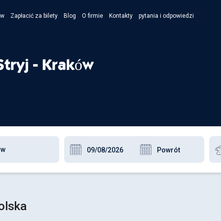
ów
Zapłacić za bilety
Blog
O firmie
Kontakty
pytania i odpowiedzi
- Укра
- Рус
tryj - Kraków
- Pols
- Engl
Polska