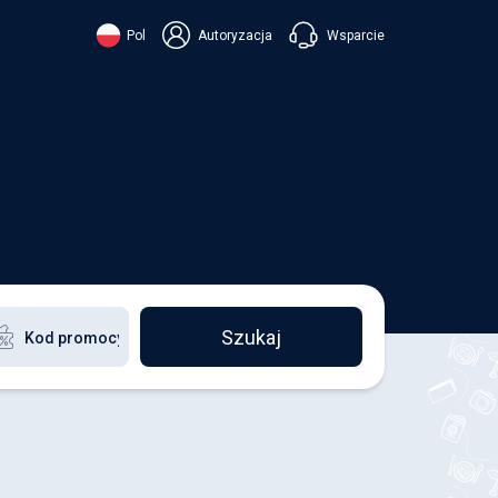
Wsparcie
Pol
Autoryzacja
їнська
ский
+38 098 815 44 44
ki
+48 508 154 444
+49 152 581 544 44
ish
Czatuj w Viberze
Chatbot w Telegramie
Czatuj w Messengerze
Szukaj