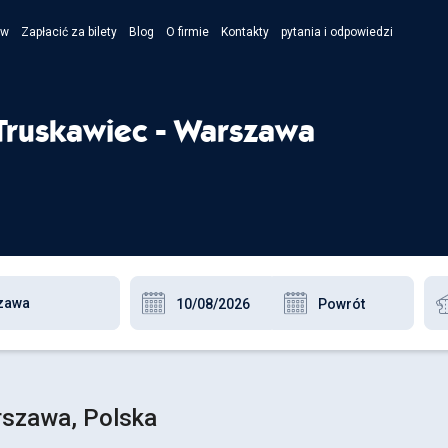
ów
Zapłacić za bilety
Blog
O firmie
Kontakty
pytania i odpowiedzi
- Укра
- Рус
Truskawiec - Warszawa
- Pols
- Engl
rszawa, Polska