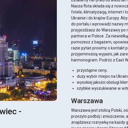
Działamy na rynku od wielu lat
Nasza flota składa się z now
fotele, klimatyzację, internet i 
Ukrainie i do krajów Europy. A
do portalu i wprowadź nazwy mi
przyjeżdżasz do Warszawy po ra
partnera w Polsce. Za niewiel
pomożesz z bagażem, opowiesz
razie pytań prosimy o kontakt
przyjemnością wyjaśni, jak zar
harmonogram. Podróż z East Wes
przystępne ceny;
duży wybór miejsc na Ukraini
wysokiej jakości obsługi klie
szybkie wyszukiwanie w witr
Warszawa
wiec -
Warszawa jest stolicą Polski, 
przeżyło podbój i zniszczenie, a
znajdziesz rozrywkę na każdy g