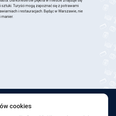
iasta. Dla koneserów piękna w mieście znajduje się
mi sztuki. Turyści mogą zapoznać się z potrawami
awiarniach i restauracjach. Będąc w Warszawie, nie
 manier.
esteśmy w sieciach społecznościowych:
ków cookies