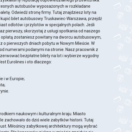
 i zyskaliśmy reputację odpowiedzialnego przewoźnika.
oczesnych autobusów wyposażonych w rozkładane
toaletę. Odwiedź stronę firmy. Tutaj znajdziesz loty na
by kupić bilet autobusowy Truskawiec-Warszawa, przejdź
ast odlotów i przylotów w specjalnych polach. Jeśli
z pierwszy, skorzystaj z usługi spotkania od naszego
ką opłatą zostaniesz powitany na dworcu autobusowym,
 o pierwszych dniach pobytu w Nowym Mieście. W
 pod numerami podanymi na stronie. Nasz pracownik z
ezerwować bezpłatne bilety na lot i wybierze wygodny
t Eurolines i oto dlaczego:
e i w Europie;
nta;
ynie.
ośrodkiem naukowym i kulturalnym kraju. Miasto
le zachowało do dziś wiele zabytków historii. Tutaj
ust. Miłośnicy zabytkowej architektury mogą wybrać