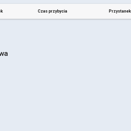
ek
Czas przybycia
Przystanek
awa