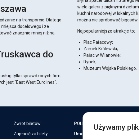
się na spacer ulicami Starego M
rszawa
wiele galerii z pięknymi dzieła
kuchni narodowej w lokalnych k
ędzanie na transporcie. Dlatego
można nie spróbować bigosów i
o miejsca docelowego i ze
Najpopularniejsze atrakcje to:
tować znacznie mniej niż na
Plac Pałacowy;
Zamek Królewski;
Truskawca do
Pałac w Wilanowie;
Rynek;
Muzeum Wojska Polskiego.
 usług tylko sprawdzonych firm
h jest "East West Eurolines".
J
Zwrót biletów
POLITYKA COOKIES
Używamy pli
Zapłacić za bilety
Umowa oferty