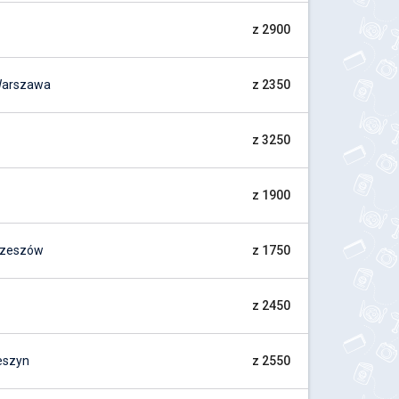
z 2900
Warszawa
z 2350
z 3250
z 1900
Rzeszów
z 1750
z 2450
eszyn
z 2550