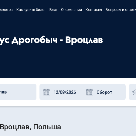
билетов
Как купить билет
Блог
О компании
Контакты
Вопросы и ответ
- Українс
- Русский
бус Дрогобыч - Вроцлав
- Polski
- English
 Вроцлав, Польша