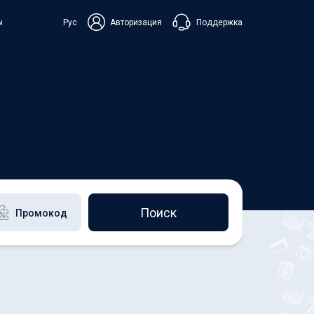
Поддержка
ы
Рус
Авторизация
ька
+38 098 815 44 44
+48 508 154 444
+49 152 581 544 44
Чат в Viber
Чатбот в Telegram
Чат в Messenger
Поиск