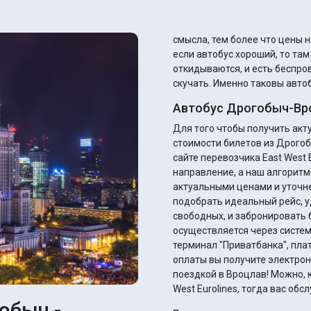
смысла, тем более что цены н
если автобус хороший, то та
откидываются, и есть беспров
скучать. Именно таковы автоб
Автобус Дрогобыч-Вр
Для того чтобы получить ак
стоимости билетов из Дрогоб
сайте перевозчика East West E
направление, а наш алгоритм
актуальными ценами и уточнением ск
подобрать идеальный рейс, у
свободных, и забронировать 
осуществляется через систем
терминал "Приватбанка", плате
оплаты вы получите электрон
поездкой в Вроцлав! Можно, к
West Eurolines, тогда вас об
обыч -