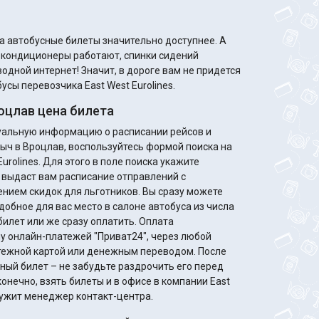
а автобусные билеты значительно доступнее. А
м кондиционеры работают, спинки сидений
одной интернет! Значит, в дороге вам не придется
усы перевозчика East West Eurolines.
оцлав цена билета
туальную информацию о расписании рейсов и
ыч в Вроцлав, воспользуйтесь формой поиска на
urolines. Для этого в поле поиска укажите
 выдаст вам расписание отправлений с
идок для льготников. Вы сразу можете
добное для вас место в салоне автобуса из числа
билет или же сразу оплатить. Оплата
у онлайн-платежей "Приват24", через любой
жной картой или денежным переводом. После
ный билет – не забудьте раздрочить его перед
онечно, взять билеты и в офисе в компании East
служит менеджер контакт-центра.