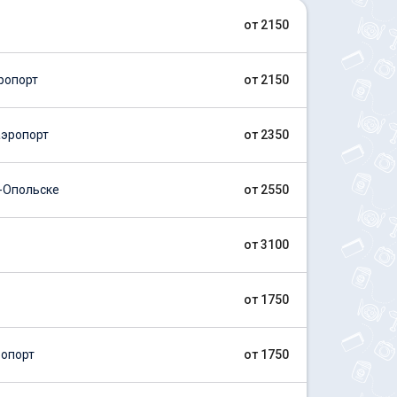
от 2150
ропорт
от 2150
эропорт
от 2350
-Опольске
от 2550
от 3100
от 1750
опорт
от 1750