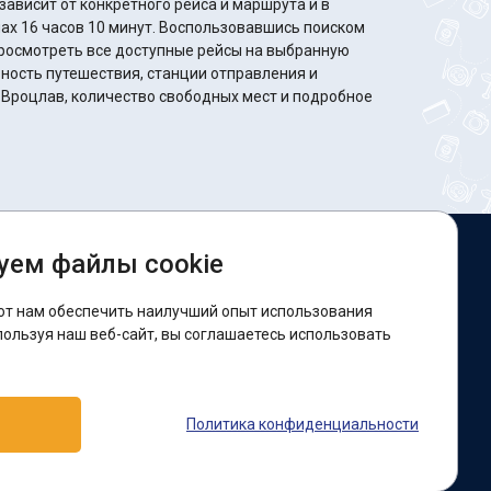
ависит от конкретного рейса и маршрута и в
минут. Воспользовавшись поиском
росмотреть все доступные рейсы на выбранную
ность путешествия, станции отправления и
 Вроцлав, количество свободных мест и подробное
уем файлы cookie
ы в соцсетях:
ют нам обеспечить наилучший опыт использования
acebook
пользуя наш веб-сайт, вы соглашаетесь использовать
оддержка:
Политика конфиденциальности
elegram-бот
Viber
Messenger