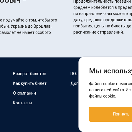
Продолжительность поездки з
среднем колеблется в пределах 16 часов 10 
по направлению вы можете п
дату, среднюю продолжитель
о подумайте о том, чтобы это
прибытия, цены на билеты до
обыч, Украина до Вроцлав,
расписание отправлений.
самолет не имеет особого
Мы использ
М
Возврат билетов
ПОЛИТИКА COOKIES
Как купить билет
Договор оферты
Файлы cookie помога
F
нашего веб-сайта. Ис
О компании
файлы cookie.
Контакты
П
Принять
T