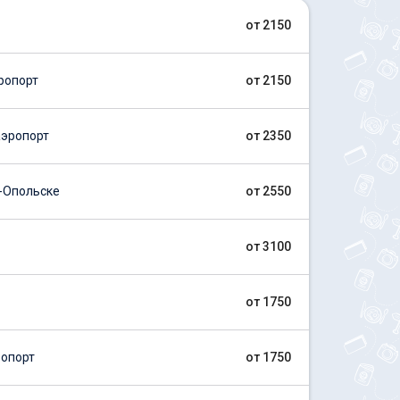
от 2150
ропорт
от 2150
эропорт
от 2350
-Опольске
от 2550
от 3100
от 1750
опорт
от 1750