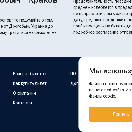
Продолжительность поездки з
среднем колеблется в пределах 11 часов 20 
по направлению вы можете п
дату, среднюю продолжитель
ропорт то подумайте о том,
прибытия, цены на билеты до
е от Дрогобыч, Украина до
подробное расписание отпра
ому тратиться на самолет не
Мы использ
М
Возврат билетов
ПОЛИТИКА COOKIES
Как купить билет
Договор оферты
Файлы cookie помога
F
нашего веб-сайта. Ис
О компании
файлы cookie.
Контакты
П
Принять
T