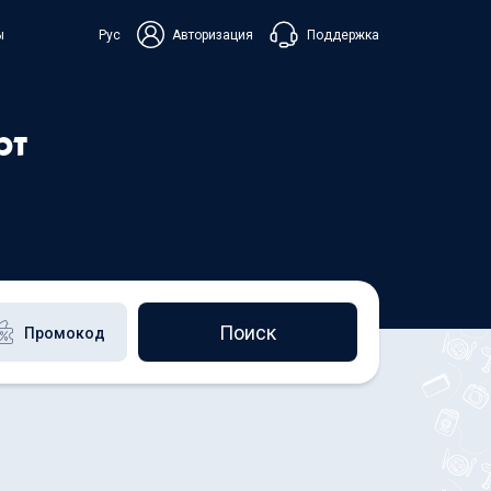
Поддержка
ы
Рус
Авторизация
ька
рт
+38 098 815 44 44
+48 508 154 444
+49 152 581 544 44
Чат в Viber
Чатбот в Telegram
Чат в Messenger
Поиск