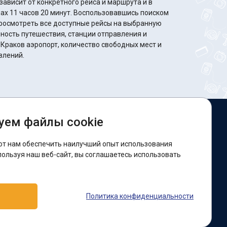
ависит от конкретного рейса и маршрута и в
минут. Воспользовавшись поиском
росмотреть все доступные рейсы на выбранную
ность путешествия, станции отправления и
 Краков аэропорт, количество свободных мест и
влений.
уем файлы cookie
ы в соцсетях:
ют нам обеспечить наилучший опыт использования
acebook
пользуя наш веб-сайт, вы соглашаетесь использовать
оддержка:
Политика конфиденциальности
elegram-бот
Viber
Messenger