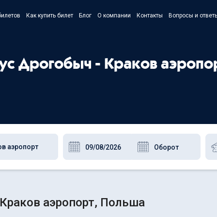
билетов
Как купить билет
Блог
О компании
Контакты
Вопросы и ответ
- Українс
- Русский
бус Дрогобыч - Краков аэропо
- Polski
- English
 Краков аэропорт, Польша