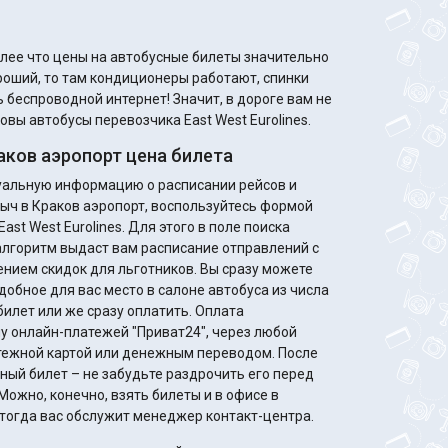
олее что цены на автобусные билеты значительно
 беспроводной интернет! Значит, в дороге вам не
овы автобусы перевозчика East West Eurolines.
ков аэропорт цена билета
туальную информацию о расписании рейсов и
ыч в Краков аэропорт, воспользуйтесь формой
ast West Eurolines. Для этого в поле поиска
алгоритм выдаст вам расписание отправлений с
идок для льготников. Вы сразу можете
добное для вас место в салоне автобуса из числа
билет или же сразу оплатить. Оплата
у онлайн-платежей "Приват24", через любой
жной картой или денежным переводом. После
ный билет – не забудьте раздрочить его перед
Можно, конечно, взять билеты и в офисе в
, тогда вас обслужит менеджер контакт-центра.