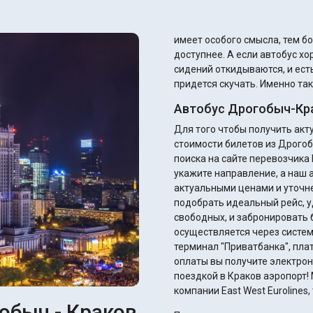
имеет особого смысла, тем б
доступнее. А если автобус хороший, то там кондиционеры работают, спинки
сидений откидываются, и есть
придется скучать. Именно так
Автобус Дрогобыч-Кра
Для того чтобы получить ак
стоимости билетов из Дрогоб
поиска на сайте перевозчика E
укажите направление, а наш 
актуальными ценами и уточнением ск
подобрать идеальный рейс, у
свободных, и забронировать 
осуществляется через систем
терминал "Приватбанка", плате
оплаты вы получите электрон
поездкой в Краков аэропорт! 
компании East West Eurolines
обыч - Краков