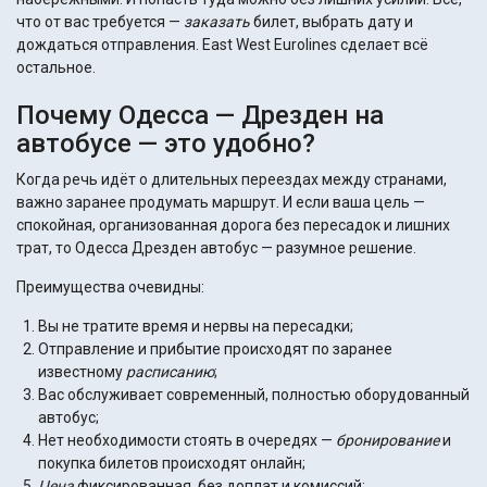
что от вас требуется —
заказать
билет, выбрать дату и
дождаться отправления. East West Eurolines сделает всё
остальное.
Почему Одесса — Дрезден на
автобусе — это удобно?
Когда речь идёт о длительных переездах между странами,
важно заранее продумать маршрут. И если ваша цель —
спокойная, организованная дорога без пересадок и лишних
трат, то Одесса Дрезден автобус — разумное решение.
Преимущества очевидны:
Вы не тратите время и нервы на пересадки;
Отправление и прибытие происходят по заранее
известному
расписанию
;
Вас обслуживает современный, полностью оборудованный
автобус;
Нет необходимости стоять в очередях —
бронирование
и
покупка билетов происходят онлайн;
Цена
фиксированная, без доплат и комиссий;