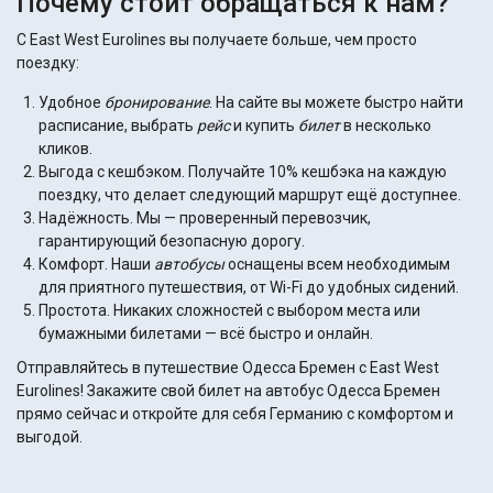
Почему стоит обращаться к нам?
С East West Eurolines вы получаете больше, чем просто
поездку:
Удобное
бронирование
. На сайте вы можете быстро найти
расписание, выбрать
рейс
и купить
билет
в несколько
кликов.
Выгода с кешбэком. Получайте 10% кешбэка на каждую
поездку, что делает следующий маршрут ещё доступнее.
Надёжность. Мы — проверенный перевозчик,
гарантирующий безопасную дорогу.
Комфорт. Наши
автобусы
оснащены всем необходимым
для приятного путешествия, от Wi-Fi до удобных сидений.
Простота. Никаких сложностей с выбором места или
бумажными билетами — всё быстро и онлайн.
Отправляйтесь в путешествие Одесса Бремен с East West
Eurolines! Закажите свой билет на автобус Одесса Бремен
прямо сейчас и откройте для себя Германию с комфортом и
выгодой.