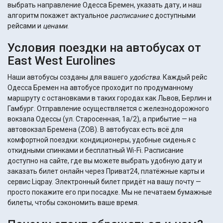
выбрать направление Одесса Бремен, указать дату, и наш
алгоритм покажет актуальное
расписание
с доступными
рейсами и
ценами
.
Условия поездки на автобусах от
East West Eurolines
Наши автобусы созданы для вашего
удобства
. Каждый рейс
Одесса Бремен на автобусе проходит по продуманному
маршруту с остановками в таких городах как Львов, Берлин и
Гамбург. Отправление осуществляется с железнодорожного
вокзала Одессы (ул. Старосенная, 1а/2), а прибытие — на
автовокзал Бремена (ZOB). В автобусах есть всё для
комфортной поездки: кондиционеры, удобные сиденья с
откидными спинками и бесплатный Wi-Fi. Расписание
доступно на сайте, где вы можете выбрать удобную дату и
заказать билет онлайн через Приват24, платёжные карты и
сервис Liqpay. Электронный билет придёт на вашу почту —
просто покажите его при посадке. Мы не печатаем бумажные
билеты, чтобы сэкономить ваше время.