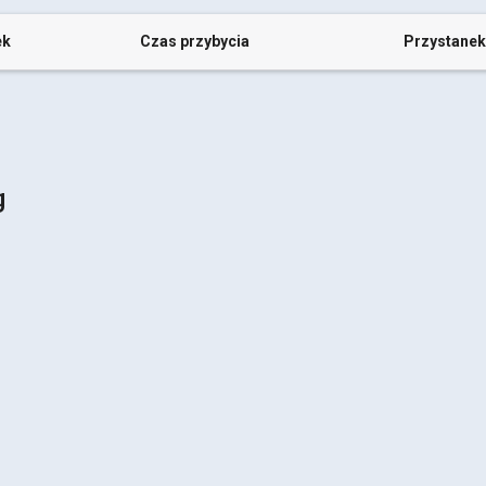
ek
Czas przybycia
Przystanek
g