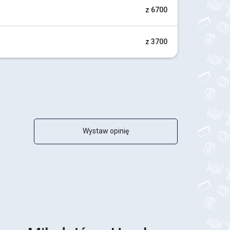
z 6700
z 3700
Wystaw opinię