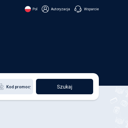
Wsparcie
Pol
Autoryzacja
їнська
ский
+38 098 815 44 44
ki
+48 508 154 444
+49 152 581 544 44
ish
Czatuj w Viberze
Chatbot w Telegramie
Czatuj w Messengerze
Szukaj