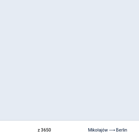
z 3650
Mikołajów ⟶ Berlin