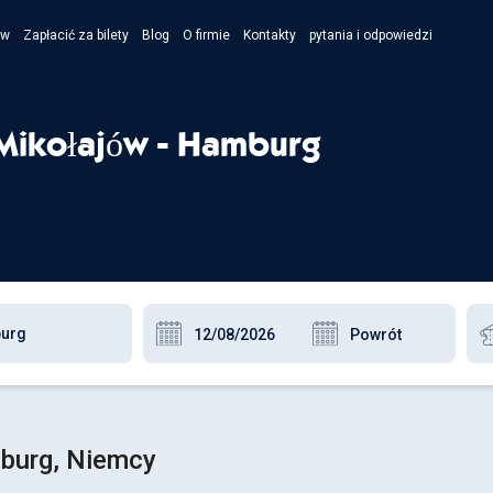
ów
Zapłacić za bilety
Blog
O firmie
Kontakty
pytania i odpowiedzi
- Укра
- Рус
Mikołajów - Hamburg
- Pols
- Engl
mburg, Niemcy