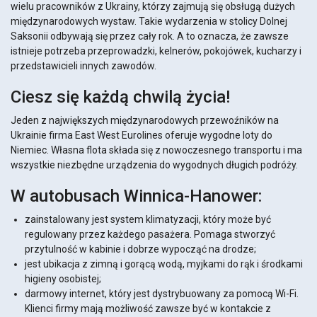
wielu pracowników z Ukrainy, którzy zajmują się obsługą dużych
międzynarodowych wystaw. Takie wydarzenia w stolicy Dolnej
Saksonii odbywają się przez cały rok. A to oznacza, że zawsze
istnieje potrzeba przeprowadzki, kelnerów, pokojówek, kucharzy i
przedstawicieli innych zawodów.
Ciesz się każdą chwilą życia!
Jeden z największych międzynarodowych przewoźników na
Ukrainie firma East West Eurolines oferuje wygodne loty do
Niemiec. Własna flota składa się z nowoczesnego transportu i ma
wszystkie niezbędne urządzenia do wygodnych długich podróży.
W autobusach Winnica-Hanower:
zainstalowany jest system klimatyzacji, który może być
regulowany przez każdego pasażera. Pomaga stworzyć
przytulność w kabinie i dobrze wypocząć na drodze;
jest ubikacja z zimną i gorącą wodą, myjkami do rąk i środkami
higieny osobistej;
darmowy internet, który jest dystrybuowany za pomocą Wi-Fi.
Klienci firmy mają możliwość zawsze być w kontakcie z