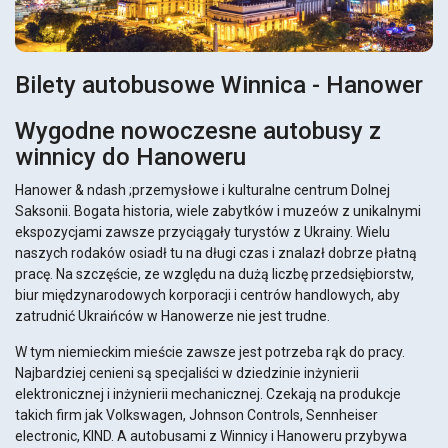
Bilety autobusowe Winnica - Hanower
Wygodne nowoczesne autobusy z
winnicy do Hanoweru
Hanower & ndash ;przemysłowe i kulturalne centrum Dolnej
Saksonii. Bogata historia, wiele zabytków i muzeów z unikalnymi
ekspozycjami zawsze przyciągały turystów z Ukrainy. Wielu
naszych rodaków osiadł tu na długi czas i znalazł dobrze płatną
pracę. Na szczęście, ze względu na dużą liczbę przedsiębiorstw,
biur międzynarodowych korporacji i centrów handlowych, aby
zatrudnić Ukraińców w Hanowerze nie jest trudne.
W tym niemieckim mieście zawsze jest potrzeba rąk do pracy.
Najbardziej cenieni są specjaliści w dziedzinie inżynierii
elektronicznej i inżynierii mechanicznej. Czekają na produkcje
takich firm jak Volkswagen, Johnson Controls, Sennheiser
electronic, KIND. A autobusami z Winnicy i Hanoweru przybywa