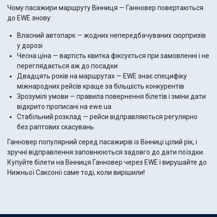
Чому пасажири маршруту Вінниця — Ганновер повертаються
до EWE знову:
Власний автопарк — жодних непередбачуваних сюрпризів
у дорозі
Чесна ціна — вартість квитка фіксується при замовленні і не
переглядається аж до посадки
Двадцять років на маршрутах — EWE знає специфіку
міжнародних рейсів краще за більшість конкурентів
Зрозумілі умови — правила повернення білетів і зміни дати
відкрито прописані на ewe.ua
Стабільний розклад — рейси відправляються регулярно
без раптових скасувань
Ганновер популярний серед пасажирів із Вінниці цілий рік, і
зручні відправлення заповнюються задовго до дати поїздки.
Купуйте білети на Вінниця Ганновер через EWE і вирушайте до
Нижньої Саксонії саме тоді, коли вирішили!