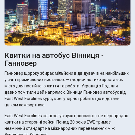
Квитки на автобус Вінниця -
Ганновер
Ганновер щороку збирає мільйони відвідувачів на найбільших
у світі промислових виставках — і водночас тихо зростає як
місто для постійного життя та роботи. Українці з Поділля
давно помітили цей напрямок. Вінниця Ганновер автобус від
East West Eurolines курсує регулярно і робить цю відстань
цілком комфортною.
East West Eurolines не агрегує чужі пропозиції і не перепродає
квитки на сторонні рейси. Понад 20 років EWE тримає
незмінний стандарт на міжнародних перевезеннях між
Україною та Європою.