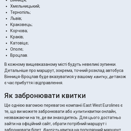
Вінниця;
Хмельницький;
Тернопіль;
Львів;
Краковець;
Корчова;
Краків;
Катовіце;
Ополе;
Вроцлав.
В кожному вищевказаному місті будуть невеликі зупинки.
Детальніше про маршрут, зокрема, точний розклад автобуса
Вінниця-Вроцлав буде вказуватися у вашому
квитку
,
де
також
є час прибуття і відправлення.
Як забронювати квитки
Ще однією вагомою перевагою компанії East West Eurolines є
те, що ви можете забронювати або
купити
квитки онлайн,
незважаючи на те, де ви знаходитесь. Для цього достатньо
зайти на офіційний сайт, обрати потрібний маршрут і
забронювати білет.
Вартість
квитка на популярний маршрут