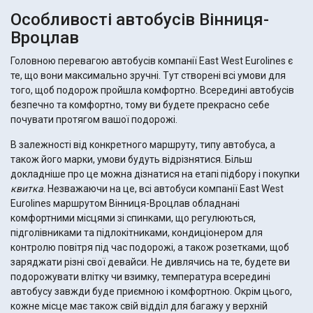
Особливості автобусів Вінниця-
Вроцлав
Головною перевагою автобусів компанії East West Eurolines є
те, що вони максимально зручні. Тут створені всі умови для
того, щоб подорож пройшла комфортно. Всередині автобусів
безпечно та комфортно, тому ви будете прекрасно себе
почувати протягом вашої подорожі.
В залежності від конкретного маршруту, типу автобуса, а
також його марки, умови будуть відрізнятися. Більш
докладніше про це можна дізнатися на етапі підбору і покупки
квитка
. Незважаючи на це, всі автобуси компанії East West
Eurolines маршрутом Вінниця-Вроцлав обладнані
комфортними місцями зі спинками, що регулюються,
підголівниками та підлокітниками, кондиціонером для
контролю повітря під час подорожі, а також розетками, щоб
заряджати різні свої девайси. Не дивлячись на те, будете ви
подорожувати влітку чи взимку, температура всередині
автобусу завжди буде приємною і комфортною. Окрім цього,
кожне місце має також свій відділ для багажу у верхній