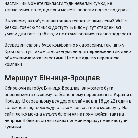
частині. Ви можете покласти туди невеликі сумки, не
хвилюючись за те, що вони можуть випасти під час подорожі.
В кожному автобусі влаштовано туалет, є швидкісний Wi-Fi з
безкоштовною точкою доступу. В цілому, тут створені всі
умови для того, щоб люди не втомлювалися під час подорожі.
Всередині салону буде комфортно як дорослим, так і дітям.
Крім того, тут також створені умови для перевезення людей з
обмеженими можливостями. Це є ще однією перевагою
компанії.
Маршрут Вінниця-Вроцлав
Обираючи автобус Вінниця-Вроцлав, ви можете бути
впевненими в якісному та безпечному перевезенні з України в
Польщу. В середньому вся дорога займає від 18 до 22 годин в
залежності від
розкладу
, а також конкретного маршруту. На
сайті легко можна
купити
білети як на прямі рейси, так і на
непрямі. В більшості випадках прямий маршрут має наступні
зупинки: