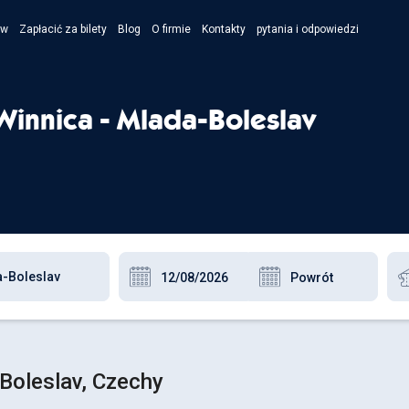
ów
Zapłacić za bilety
Blog
O firmie
Kontakty
pytania i odpowiedzi
- Укра
- Рус
innica - Mlada-Boleslav
- Pols
- Engl
Boleslav, Czechy