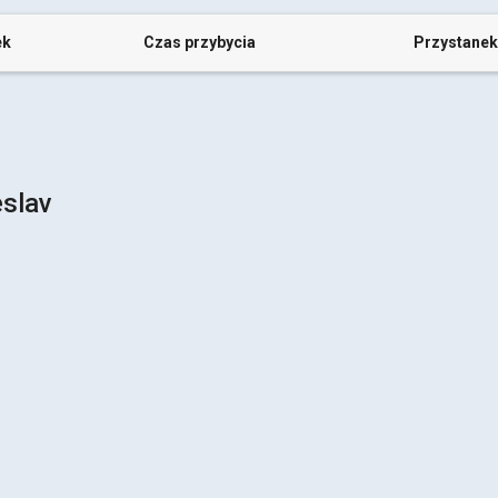
ek
Czas przybycia
Przystanek
eslav