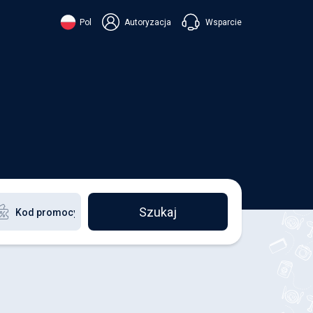
Wsparcie
Pol
Autoryzacja
їнська
ский
+38 098 815 44 44
ki
+48 508 154 444
+49 152 581 544 44
ish
Czatuj w Viberze
Chatbot w Telegramie
Czatuj w Messengerze
Szukaj