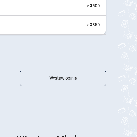
z 3800
z 3850
Wystaw opinię