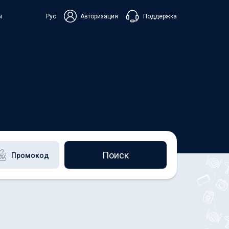
Поддержка
ы
Рус
Авторизация
ька
+38 098 815 44 44
+48 508 154 444
+49 152 581 544 44
Чат в Viber
Чатбот в Telegram
Чат в Messenger
Поиск