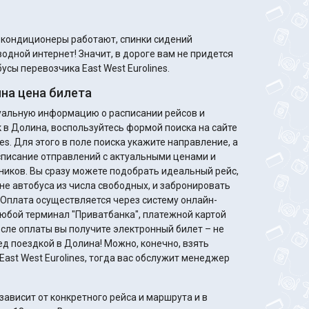
м кондиционеры работают, спинки сидений
одной интернет! Значит, в дороге вам не придется
усы перевозчика East West Eurolines.
на цена билета
туальную информацию о расписании рейсов и
к в Долина, воспользуйтесь формой поиска на сайте
nes. Для этого в поле поиска укажите направление, а
списание отправлений с актуальными ценами и
деальный рейс,
не автобуса из числа свободных, и забронировать
. Оплата осуществляется через систему онлайн-
любой терминал "Приватбанка", платежной картой
ед поездкой в Долина! Можно, конечно, взять
East West Eurolines, тогда вас обслужит менеджер
ависит от конкретного рейса и маршрута и в