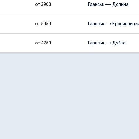
от 3900
Гданськ ⟶ Долина
от 5050
Гданськ ⟶ Кропивницк
от 4750
Гданськ ⟶ Дубно