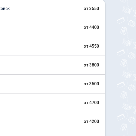
ковск
от 3550
от 4400
от 4550
от 3800
от 3500
от 4700
от 4200