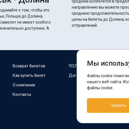
среднем колеблется в пределах 18 часов. Восполь
направлению вы можете прос
одумайте о том, чтобы это
среднюю продолжительность 
ьк, Польша до Долина,
цены на билеты до Долина, к
 самолет не имеет особого
отправлений.
начительно доступнее. А
Мы использ
М
Возврат билетов
ПОЛИТИКА COOKIES
Как купить билет
Договор оферты
Файлы cookie помога
F
нашего веб-сайта. Ис
О компании
файлы cookie.
Контакты
П
Принять
T