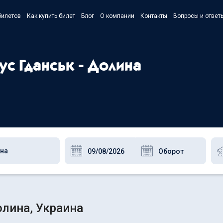
билетов
Как купить билет
Блог
О компании
Контакты
Вопросы и ответ
- Українс
- Русский
ус Гданськ - Долина
- Polski
- English
олина, Украина