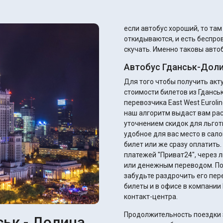
если автобус хороший, то та
откидываются, и есть беспров
скучать. Именно таковы автоб
Автобус Гданськ-Доли
Для того чтобы получить ак
стоимости билетов из Гдансь
перевозчика East West Euroli
наш алгоритм выдаст вам ра
уточнением скидок для льготников. Вы сразу можете подобрать и
удобное для вас место в сало
билет или же сразу оплатить
платежей "Приват24", через 
или денежным переводом. После оплаты вы получите электронный билет – не
забудьте раздрочить его пер
билеты и в офисе в компании 
контакт-центра.
Продолжительность поездки з
ськ - Долина