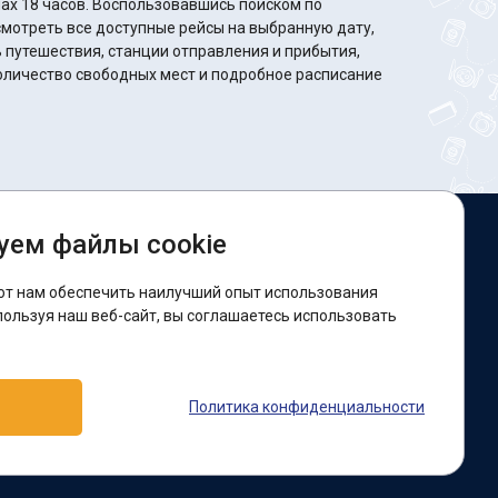
зовавшись поиском по
мотреть все доступные рейсы на выбранную дату,
путешествия, станции отправления и прибытия,
оличество свободных мест и подробное расписание
уем файлы cookie
ы в соцсетях:
ют нам обеспечить наилучший опыт использования
acebook
пользуя наш веб-сайт, вы соглашаетесь использовать
оддержка:
Политика конфиденциальности
elegram-бот
Viber
Messenger