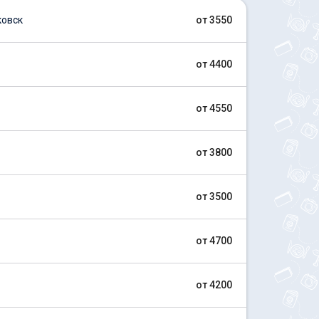
ковск
от 3550
от 4400
от 4550
от 3800
от 3500
от 4700
от 4200