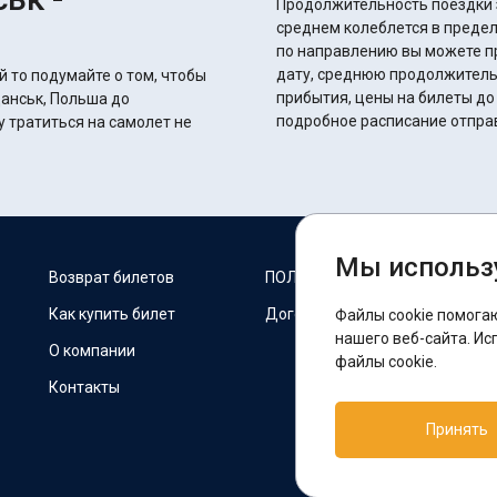
Продолжительность поездки з
среднем колеблется в пределах 23 часов 35 
по направлению вы можете п
дату, среднюю продолжитель
й то подумайте о том, чтобы
прибытия, цены на билеты до
данськ, Польша до
подробное расписание отпра
 тратиться на самолет не
Мы использ
М
Возврат билетов
ПОЛИТИКА COOKIES
Как купить билет
Договор оферты
Файлы cookie помога
F
нашего веб-сайта. Ис
О компании
файлы cookie.
Контакты
П
Принять
T