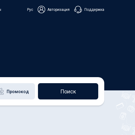
Поддержка
ы
Рус
Авторизация
ька
+38 098 815 44 44
+48 508 154 444
+49 152 581 544 44
Чат в Viber
Чатбот в Telegram
Чат в Messenger
Поиск