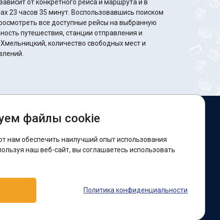
ависит от конкретного рейса и маршрута и в
минут. Воспользовавшись поиском
росмотреть все доступные рейсы на выбранную
ность путешествия, станции отправления и
 Хмельницкий, количество свободных мест и
влений.
уем файлы cookie
ы в соцсетях:
ют нам обеспечить наилучший опыт использования
acebook
пользуя наш веб-сайт, вы соглашаетесь использовать
оддержка:
Политика конфиденциальности
elegram-бот
Viber
Messenger