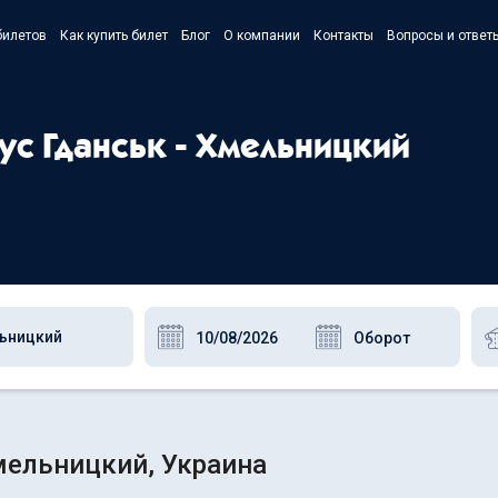
билетов
Как купить билет
Блог
О компании
Контакты
Вопросы и ответ
- Українс
- Русский
ус Гданськ - Хмельницкий
- Polski
- English
мельницкий, Украина