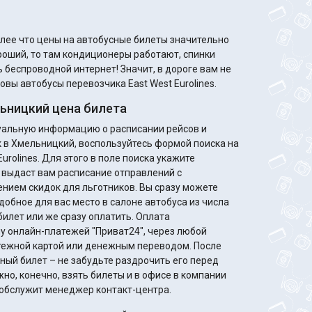
олее что цены на автобусные билеты значительно
 беспроводной интернет! Значит, в дороге вам не
овы автобусы перевозчика East West Eurolines.
ьницкий цена билета
туальную информацию о расписании рейсов и
к в Хмельницкий, воспользуйтесь формой поиска на
urolines. Для этого в поле поиска укажите
 выдаст вам расписание отправлений с
идок для льготников. Вы сразу можете
добное для вас место в салоне автобуса из числа
билет или же сразу оплатить. Оплата
у онлайн-платежей "Приват24", через любой
жной картой или денежным переводом. После
ный билет – не забудьте раздрочить его перед
но, конечно, взять билеты и в офисе в компании
ас обслужит менеджер контакт-центра.