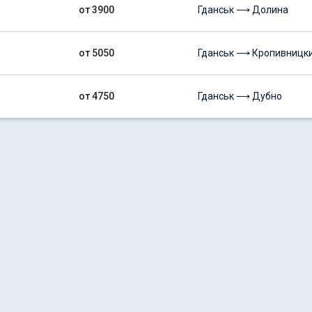
от 3900
Гданськ ⟶ Долина
от 5050
Гданськ ⟶ Кропивницк
от 4750
Гданськ ⟶ Дубно