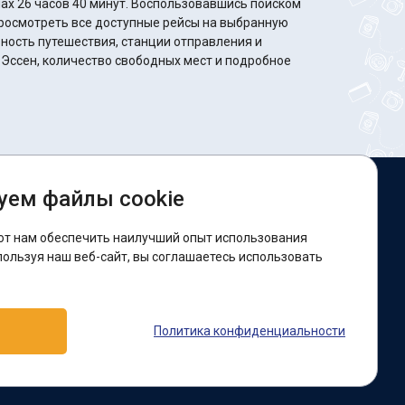
минут. Воспользовавшись поиском
росмотреть все доступные рейсы на выбранную
ность путешествия, станции отправления и
 Эссен, количество свободных мест и подробное
уем файлы cookie
ы в соцсетях:
ют нам обеспечить наилучший опыт использования
acebook
пользуя наш веб-сайт, вы соглашаетесь использовать
оддержка:
Политика конфиденциальности
elegram-бот
Viber
Messenger