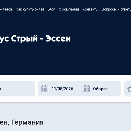
билетов
Как купить билет
Блог
О компании
Контакты
Вопросы и ответ
- Українс
- Русский
ус Стрый - Эссен
- Polski
- English
ен, Германия