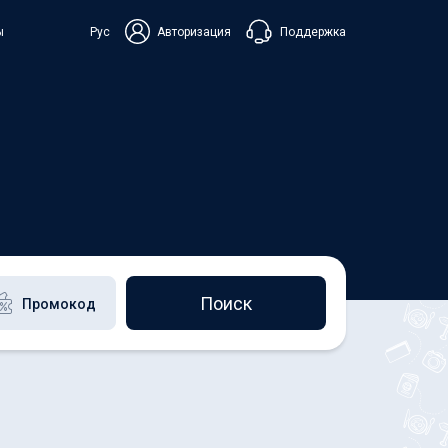
Поддержка
ы
Рус
Авторизация
ька
+38 098 815 44 44
+48 508 154 444
+49 152 581 544 44
Чат в Viber
Чатбот в Telegram
Чат в Messenger
Поиск