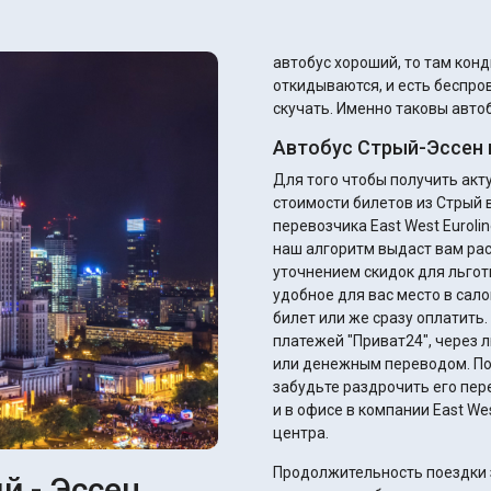
автобус хороший, то там кон
откидываются, и есть беспров
скучать. Именно таковы автоб
Автобус Стрый-Эссен 
Для того чтобы получить ак
стоимости билетов из Стрый 
перевозчика East West Euroli
наш алгоритм выдаст вам ра
уточнением скидок для льготников. Вы сразу можете подобрать и
удобное для вас место в сало
билет или же сразу оплатить
платежей "Приват24", через 
или денежным переводом. После оплаты вы получите электронный билет – не
забудьте раздрочить его пер
и в офисе в компании East We
центра.
Продолжительность поездки з
й - Эссен