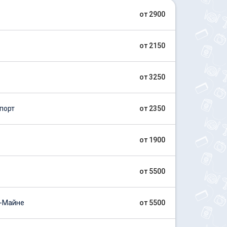
от 2900
от 2150
от 3250
порт
от 2350
от 1900
от 5500
-Майне
от 5500