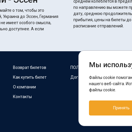
среднем колеблется в пределах 26 часов 40 
по направлению вы можете п
майте о том, чтобы это
дату, среднюю продолжитель
, Украина до Эссен, Германия
прибытия, цены на билеты до
 не имеет особого смысла,
расписание отправлений.
доступнее. А если
Мы использ
М
Возврат билетов
ПОЛИТИКА COOKIES
Как купить билет
Договор оферты
Файлы cookie помога
F
нашего веб-сайта. Ис
О компании
файлы cookie.
Контакты
П
Принять
T