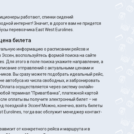
диционеры работают, спинки сидений
одной интернет! Значит, в дороге вам не придется
усы перевозчика East West Eurolines.
цена билета
туальную информацию о расписании рейсов и
в Эссен, воспользуйтесь формой поиска на сайте
nes. Для этого в поле поиска укажите направление, а
списание отправлений с актуальными ценами и
деальный рейс,
не автобуса из числа свободных, и забронировать
. Оплата осуществляется через систему онлайн-
любой терминал "Приватбанка", платежной картой
ед поездкой в Эссен! Можно, конечно, взять билеты
st Eurolines, тогда вас обслужит менеджер контакт-
ависит от конкретного рейса и маршрута и в