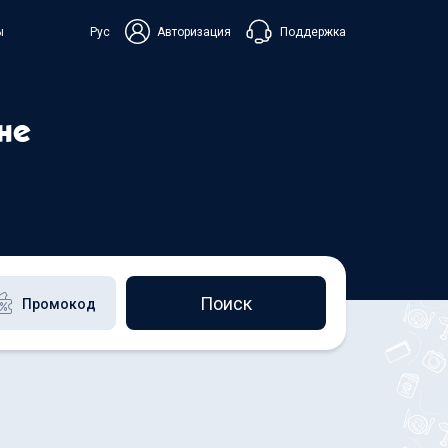
Поддержка
ы
Рус
Авторизация
ька
не
+38 098 815 44 44
+48 508 154 444
+49 152 581 544 44
Чат в Viber
Чатбот в Telegram
Чат в Messenger
Поиск