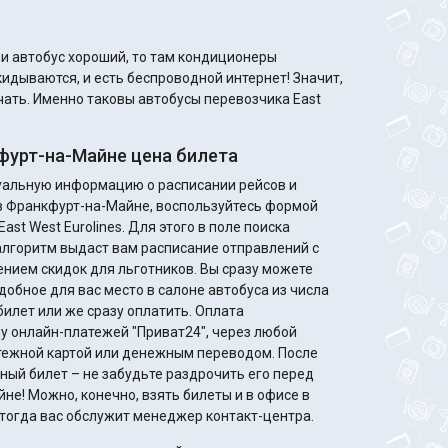
кидываются, и есть беспроводной интернет! Значит,
учать. Именно таковы автобусы перевозчика East
урт-на-Майне цена билета
туальную информацию о расписании рейсов и
 в Франкфурт-на-Майне, воспользуйтесь формой
ast West Eurolines. Для этого в поле поиска
алгоритм выдаст вам расписание отправлений с
идок для льготников. Вы сразу можете
добное для вас место в салоне автобуса из числа
билет или же сразу оплатить. Оплата
у онлайн-платежей "Приват24", через любой
жной картой или денежным переводом. После
ный билет – не забудьте раздрочить его перед
не! Можно, конечно, взять билеты и в офисе в
, тогда вас обслужит менеджер контакт-центра.