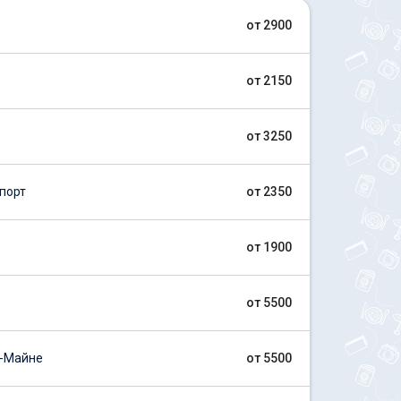
от 2900
от 2150
от 3250
порт
от 2350
от 1900
от 5500
-Майне
от 5500