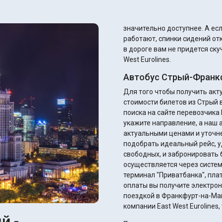
значительно доступнее. А если автобус хороший, то там кондиционеры
работают, спинки сидений от
в дороге вам не придется ск
West Eurolines.
Автобус Стрый-Франкф
Для того чтобы получить ак
стоимости билетов из Стрый
поиска на сайте перевозчика E
укажите направление, а наш 
актуальными ценами и уточнением ск
подобрать идеальный рейс, у
свободных, и забронировать 
осуществляется через систем
терминал "Приватбанка", плате
оплаты вы получите электрон
поездкой в Франкфурт-на-Май
компании East West Eurolines
й -