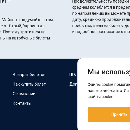
Продолжительность поездки з
среднем колеблется в пределах 28 часов 50 
по направлению вы можете п
дату, среднюю продолжитель
-Майне то подумайте о том,
прибытия, цены на билеты до
е от Стрый, Украина до
и подробное расписание отп
. Поэтому тратиться на
ены на автобусные билеты
Мы использ
М
Возврат билетов
ПОЛИТИКА COOKIES
Как купить билет
Договор оферты
Файлы cookie помога
F
нашего веб-сайта. Ис
О компании
файлы cookie.
Контакты
П
Принять
T