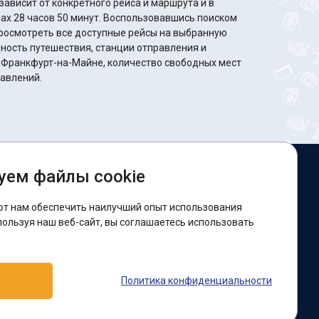
ависит от конкретного рейса и маршрута и в
минут. Воспользовавшись поиском
росмотреть все доступные рейсы на выбранную
ность путешествия, станции отправления и
 Франкфурт-на-Майне, количество свободных мест
равлений.
уем файлы cookie
ы в соцсетях:
ют нам обеспечить наилучший опыт использования
acebook
пользуя наш веб-сайт, вы соглашаетесь использовать
оддержка:
Политика конфиденциальности
elegram-бот
Viber
Messenger