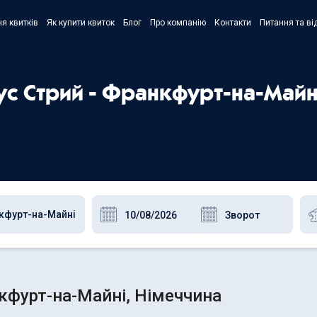
я квитків
Як купити квиток
Блог
Про компанію
Контакти
Питання та ві
- Украї
- Русск
бус Стрий - Франкфурт-на-Майн
- Polski
- Englis
нкфурт-на-Майні, Німеччина