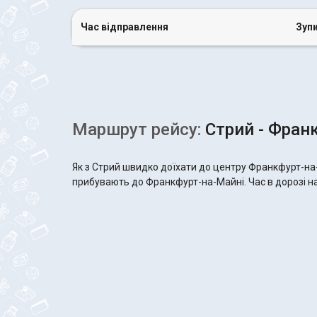
Час відправлення
Зуп
Маршрут рейсу:
Стрий - Фран
Як з Стрий швидко доїхати до центру Франкфурт-на-
прибувають до Франкфурт-на-Майні. Час в дорозі на 