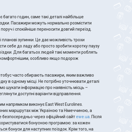
є багато годин, саме такі деталі найбільше
оїздки. Пасажири можуть нормально розмістити
і поруч і спокійніше переносити довгий переїзд.
 планові зупинки. Це дає можливість трохи
сти себе до ладу або просто зробити коротку паузу
їздки. Для багатьох людей такі моменти роблять
 комфортнішим, особливо якщо подорож
втобус часто обирають пасажири, яким важливо
дку в одному місці. Не потрібно уточнювати деталі
ремо шукати інформацію про наявність місць –
реглянути доступні варіанти відправлення.
м напрямком виконує East West Eurolines.
рних маршрутах між Україною та Німеччиною, а
е безпосередньо через офіційний сайт
ewe.ua
. Після
користуватися бонусною програмою: за кожен
ся бонуси для наступних поїздок. Крім того, на