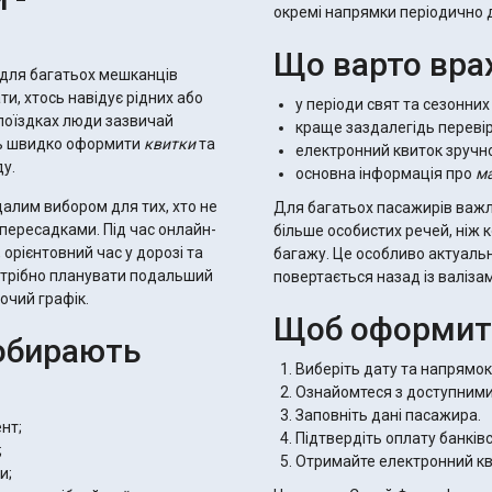
окремі напрямки періодично ді
Що варто вра
 для багатьох мешканців
ти, хтось навідує рідних або
у періоди свят та сезонни
 поїздках люди зазвичай
краще заздалегідь перевір
ть швидко оформити
квитки
та
електронний квиток зручно
ду.
основна інформація про
м
алим вибором для тих, хто не
Для багатьох пасажирів важл
 пересадками. Під час онлайн-
більше особистих речей, ніж
орієнтовний час у дорозі та
багажу. Це особливо актуальн
потрібно планувати подальший
повертається назад із валіза
очий графік.
Щоб оформити
 обирають
Виберіть дату та напрямок
Ознайомтеся з доступними
Заповніть дані пасажира.
нт;
Підтвердіть оплату банків
;
Отримайте електронний кв
и;