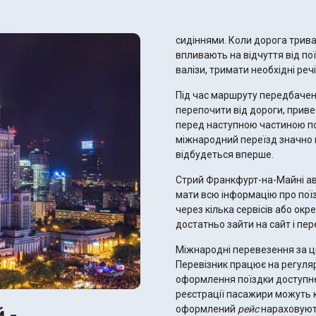
сидіннями. Коли дорога трива
впливають на відчуття від п
валізи, тримати необхідні реч
Під час маршруту передбачені
перепочити від дороги, приве
перед наступною частиною по
міжнародний переїзд значно
відбудеться вперше.
Стрий Франкфурт-на-Майні а
мати всю інформацію про поїз
через кілька сервісів або ок
достатньо зайти на сайт і пе
Міжнародні перевезення за ци
Перевізник працює на регуля
оформлення поїздки доступн
реєстрації пасажири можуть 
 -
оформлений
рейс
нараховують