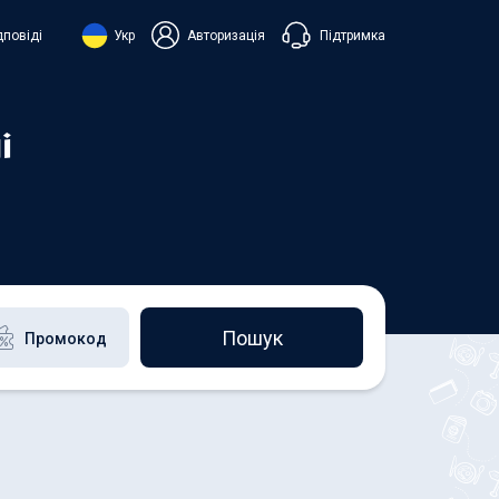
Підтримка
дповіді
Укр
Авторизація
нська
ий
і
+38 098 815 44 44
+48 508 154 444
+49 152 581 544 44
h
Чат в Viber
Чатбот в Telegram
Чат в Messenger
Пошук