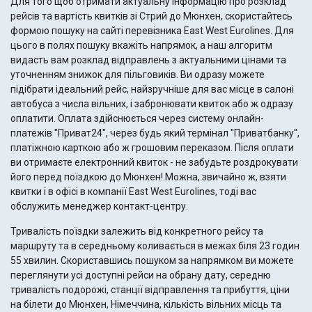
Для того щоб отримати актуальну інформацію про розклад
рейсів та вартість квитків зі Стрий до Мюнхен, скористайтесь
формою пошуку на сайті перевізника East West Eurolines. Для
цього в полях пошуку вкажіть напрямок, а наш алгоритм
видасть вам розклад відправлень з актуальними цінами та
уточненням знижок для пільговиків. Ви одразу можете
підібрати ідеальний рейс, найзручніше для вас місце в салоні
автобуса з числа вільних, і забронювати квиток або ж одразу
оплатити. Оплата здійснюється через систему онлайн-
платежів "Приват24", через будь який термінал "Приватбанку",
платіжною карткою або ж грошовим переказом. Після оплати
ви отримаєте електронний квиток - не забудьте роздрокувати
його перед поїздкою до Мюнхен! Можна, звичайно ж, взяти
квитки і в офісі в компанії East West Eurolines, тоді вас
обслужить менеджер контакт-центру.
Тривалість поїздки залежить від конкретного рейсу та
маршруту та в середньому коливається в межах біля 23 годин
55 хвилин. Скориставшись пошуком за напрямком ви можете
переглянути усі доступні рейси на обрану дату, середню
тривалість подорожі, станції відправлення та прибуття, ціни
на білети до Мюнхен, Німеччина, кількість вільних місць та