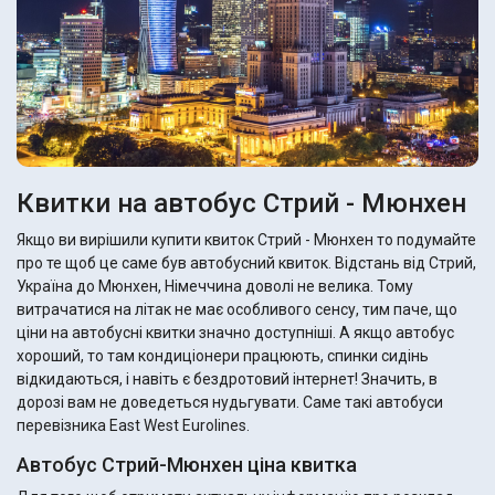
Квитки на автобус Стрий - Мюнхен
Якщо ви вирішили купити квиток Стрий - Мюнхен то подумайте
про те щоб це саме був автобусний квиток. Відстань від Стрий,
Україна до Мюнхен, Німеччина доволі не велика. Тому
витрачатися на літак не має особливого сенсу, тим паче, що
ціни на автобусні квитки значно доступніші. А якщо автобус
хороший, то там кондиціонери працюють, спинки сидінь
відкидаються, і навіть є бездротовий інтернет! Значить, в
дорозі вам не доведеться нудьгувати. Саме такі автобуси
перевізника East West Eurolines.
Автобус Стрий-Мюнхен ціна квитка