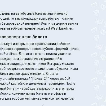
то цены на автобусные билеты значительно
 беспроводной интернет! Значит, в дороге вам не
овы автобусы перевозчика East West Eurolines.
 аэропорт цена билета
туальную информацию о расписании рейсов и
в Краков аэропорт, воспользуйтесь формой поиска
t Eurolines. Для этого в поле поиска укажите
 выдаст вам расписание отправлений с
идок для льготников. Вы сразу можете
добное для вас место в салоне автобуса из числа
билет или же сразу оплатить. Оплата
у онлайн-платежей "Приват24", через любой
жной картой или денежным переводом. После
ный билет – не забудьте раздрочить его перед
Можно, конечно, взять билеты и в офисе в
, тогда вас обслужит менеджер контакт-центра.