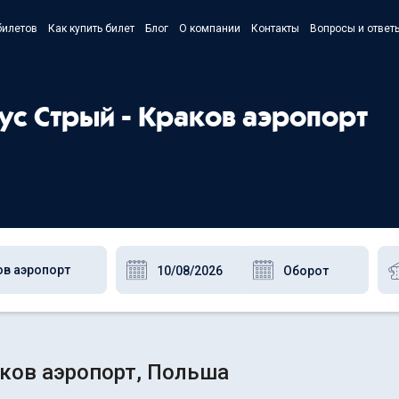
билетов
Как купить билет
Блог
О компании
Контакты
Вопросы и ответ
- Українс
- Русский
бус Стрый - Краков аэропорт
- Polski
- English
аков аэропорт, Польша