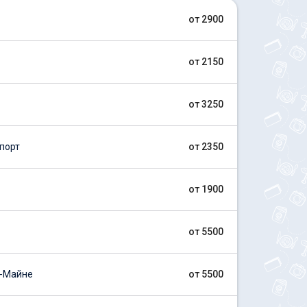
от 2900
от 2150
от 3250
порт
от 2350
от 1900
от 5500
-Майне
от 5500