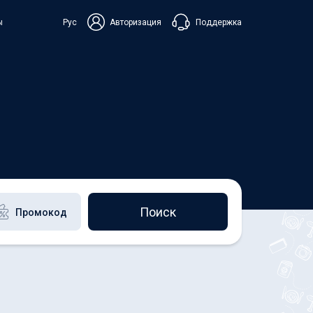
Поддержка
ы
Рус
Авторизация
ька
+38 098 815 44 44
+48 508 154 444
+49 152 581 544 44
Чат в Viber
Чатбот в Telegram
Чат в Messenger
Поиск