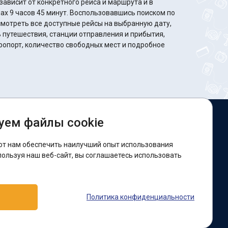
ависит от конкретного рейса и маршрута и в
ут. Воспользовавшись поиском по
мотреть все доступные рейсы на выбранную дату,
путешествия, станции отправления и прибытия,
ропорт, количество свободных мест и подробное
уем файлы cookie
ы в соцсетях:
ют нам обеспечить наилучший опыт использования
acebook
пользуя наш веб-сайт, вы соглашаетесь использовать
оддержка:
Политика конфиденциальности
elegram-бот
Viber
Messenger