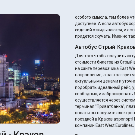
особого смысла, тем более ч
доступнее. А если автобус хороший, то там кондиционеры работают, спинки
сидений откидываются, и есть
придется скучать. Именно так
Автобус Стрый-Краков
Для того чтобы получить ак
стоимости билетов из Стрый 
на сайте перевозчика East Wes
направление, а наш алгоритм
актуальными ценами и уточнением ск
подобрать идеальный рейс, у
свободных, и забронировать 
осуществляется через систем
терминал "Приватбанка", плате
оплаты вы получите электрон
поездкой в Краков аэропорт! 
компании East West Eurolines
й - Краков