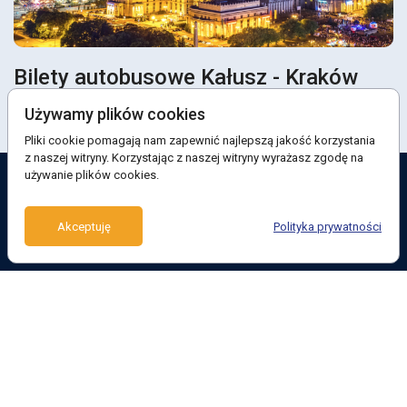
Bilety autobusowe Kałusz - Kraków
Używamy plików cookies
Pliki cookie pomagają nam zapewnić najlepszą jakość korzystania
z naszej witryny. Korzystając z naszej witryny wyrażasz zgodę na
używanie plików cookies.
East West Eurolines to dobre autobusy, doskonała obsługa i wygoda
Akceptuję
Polityka prywatności
przy zakupie biletów
© 2017 - 2026 East West Eurolines. Wszelkie prawa zastrzeżone
Zwrót biletów
POLITYKA COOKIES
Zapłacić za bilety
Umowa oferty
O firmie