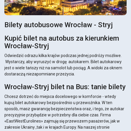
Bilety autobusowe Wrocław - Stryj
Kupić bilet na autobus za kierunkiem
Wrocław-Stryj
Odwiedzić odrazu kilka krajów podczas jednej podróży możliwe.
Wystarczy, aby wyruszyć w drogę autokarem. Bilet autokarowy
jest o wiele tańszy niż na samolot lub pociąg. A widoki za oknem
dostaraczą niezapomniane przeżycia.
Wrocław-Stryj bilet na Bus: tanie bilety
Chcesz dotrzeć do miejsca docelowego w komforcie - wtedy
kupuj bilet autokarowy bezpośrednio u przewoźnika. W ten
sposób, masz gwarancję bezpieczeństwa oraz, i tego, że autokar
precyzyjnie przybędzie w potrzebny dla ciebie czas. Firma
«EastWestEurolines» zajmuję się przewozem pasażerów, jak w
zakresie Ukrainy ,tak i w krajach Europy. Na naszej stronie