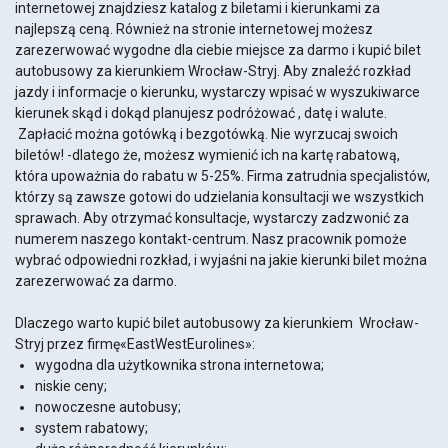
internetowej znajdziesz katalog z biletami i kierunkami za
najlepszą ceną. Również na stronie internetowej możesz
zarezerwować wygodne dla ciebie miejsce za darmo i kupić bilet
autobusowy za kierunkiem Wrocław-Stryj. Aby znaleźć rozkład
jazdy i informacje o kierunku, wystarczy wpisać w wyszukiwarce
kierunek skąd i dokąd planujesz podróżować , datę i walute.
Zapłacić można gotówką i bezgotówką. Nie wyrzucaj swoich
biletów! -dlatego że, możesz wymienić ich na kartę rabatową,
która upoważnia do rabatu w 5-25%. Firma zatrudnia specjalistów,
którzy są zawsze gotowi do udzielania konsultacji we wszystkich
sprawach. Aby otrzymać konsultacje, wystarczy zadzwonić za
numerem naszego kontakt-centrum. Nasz pracownik pomoże
wybrać odpowiedni rozkład, i wyjaśni na jakie kierunki bilet można
zarezerwować za darmo.
Dlaczego warto kupić bilet autobusowy za kierunkiem Wrocław-
Stryj przez firmę«EastWestEurolines»:
wygodna dla użytkownika strona internetowa;
niskie ceny;
nowoczesne autobusy;
system rabatowy;