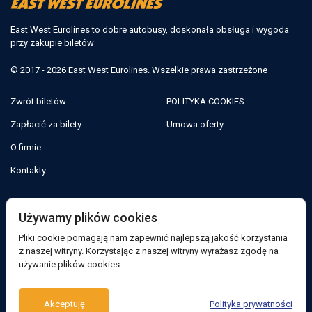
East West Eurolines to dobre autobusy, doskonała obsługa i wygoda
przy zakupie biletów
© 2017 - 2026 East West Eurolines. Wszelkie prawa zastrzeżone
Zwrót biletów
POLITYKA COOKIES
Zapłacić za bilety
Umowa oferty
O firmie
Kontakty
Jesteśmy w sieciach społecznościowych:
Używamy plików cookies
Pliki cookie pomagają nam zapewnić najlepszą jakość korzystania
Facebook
z naszej witryny. Korzystając z naszej witryny wyrażasz zgodę na
używanie plików cookies.
Wsparcie:
Akceptuję
Polityka prywatności
Bot telegramu
Viber
Messenger