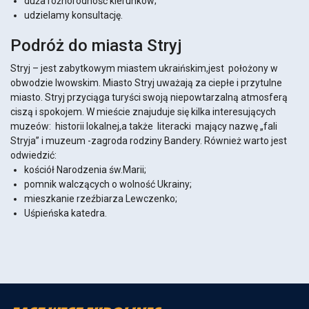
duża różnorodność kierunków;
udzielamy konsultację.
Podróż do miasta Stryj
Stryj – jest zabytkowym miastem ukraińskim,jest położony w
obwodzie lwowskim. Miasto Stryj uważają za ciepłe i przytulne
miasto. Stryj przyciąga turyści swoją niepowtarzalną atmosferą
ciszą i spokojem. W mieście znajuduje się kilka interesujących
muzeów: historii lokalnej,a także literacki mający nazwę „fali
Stryja” i muzeum -zagroda rodziny Bandery. Również warto jest
odwiedzić:
kościół Narodzenia św.Marii;
pomnik walczących o wolność Ukrainy;
mieszkanie rzeźbiarza Lewczenko;
Uśpieńska katedra.