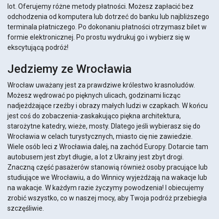
lot. Oferujemy różne metody płatności. Możesz zapłacić bez
odchodzenia od komputera lub dotrzeć do banku lub najbliższego
terminala płatniczego. Po dokonaniu płatności otrzymasz bilet w
formie elektronicznej. Po prostu wydrukuj go i wybierz się w
ekscytującą podróż!
Jedziemy ze Wrocławia
Wrocław uważany jest za prawdziwe królestwo krasnoludów.
Możesz wędrować po pięknych ulicach, godzinami licząc
nadjeżdżające rzeźby i obrazy małych ludzi w czapkach. W końcu
jest coś do zobaczenia-zaskakująco piękna architektura,
starożytne katedry, wieże, mosty. Dlatego jeśli wybierasz się do
Wrocławia w celach turystycznych, miasto cię nie zawiedzie.
Wiele osób leci z Wrocławia dalej, na zachód Europy. Dotarcie tam
autobusem jest zbyt długie, a lot z Ukrainy jest zbyt drogi.
Znaczną część pasażerów stanowią również osoby pracujące lub
studiujące we Wrocławiu, a do Winnicy wyjeżdżają na wakacje lub
na wakacje. W każdym razie życzymy powodzenia! I obiecujemy
zrobić wszystko, co w naszej mocy, aby Twoja podróż przebiegła
szczęśliwie.