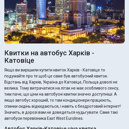
Квитки на автобус Харків -
Катовіце
Якщо ви вирішили купити квиток Харків - Катовіце то
подумайте про те щоб це саме був автобусний квиток.
Відстань від Харків, Україна до Катовіце, Польща доволі не
велика. Тому витрачатися на літак не має особливого сенсу,
тим паче, що ціни на автобусні квитки значно доступніші. А
якщо автобус хороший, то там кондиціонери працюють,
спинки сидінь відкидаються, і навіть є бездротовий інтернет!
Значить, в дорозі вам не доведеться нудьгувати. Саме такі
автобуси перевізника East West Eurolines.
Автобус Харків-Катовіце ціна квитка