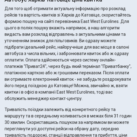
Для того щоб отримати актуальну інформацію про розклад
рейсів та вартість квитків зі Харків до Катовіце, скористайтесь
формою пошуку на сайті перевізника East West Eurolines. Для
цього в полях пошуку вкажіть напрямок, а наш алгоритм
видасть вам розклад відправлень з актуальними цінами та
уточненням знижок для пільговиків. Ви одразу можете
підібрати ідеальний рейс, найзручніше для вас місце в салоні
автобуса з числа вільних, і забронювати квиток або ж одразу
оплатити. Оплата здійснюється через систему онлайн-
платежів "Приват24", через будь який термінал "Приватбанку",
платіжною карткою або ж грошовим переказом. Після оплати
ви отримаєте електронний квиток - не забудьте роздрокувати
його перед поїздкою до Катовіце! Можна, звичайно ж, взяти
квитки і в офісі в компанії East West Eurolines, тоді вас
обслужить менеджер контакт-центру.
Тривалість поїздки залежить від конкретного рейсу та
маршруту та в середньому коливається в межах біля 31 годин
30 хвилин. Скориставшись пошуком за напрямком ви можете
переглянути усі доступні рейси на обрану дату, середню
тривалість подорожі, станції відправлення та прибуття, ціни