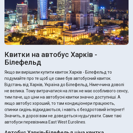
Квитки на автобус Харків -
Білефельд
Якщо ви вирішили купити квиток Харків - Білефельд то
подумайте про те щоб це саме був автобусний квиток.
Відстань від Харків, Україна до Білефельд, Німеччина доволі
не велика. Тому витрачатися на літак не має особливого сенсу,
тим паче, що ціни на автобусні квитки значно доступніші. А
якщо автобус хороший, то там кондиціонери працюють,
спинки сидінь відкидаються, і навіть є бездротовий інтернет!
Значить, в дорозі вам не доведеться нудьгувати. Саме такі
автобуси перевізника East West Eurolines.
Автобус Харків-Білефельд ціна квитка