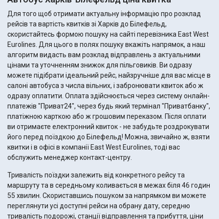
Для того щоб отримати актуальну інформацію про розклад
рейсів та вартість квитків зі Харків до Білефельд,
скористайтесь формою пошуку на сайті перевізника East West
Eurolines. Для цього в полях пошуку вкажіть напрямок, а наш
алгоритм видасть вам розклад відправлень з актуальними
цінами та уточненням знижок для пільговиків. Ви одразу
можете підібрати ідеальний рейс, найзручніше для вас місце в
салоні автобуса з числа вільних, і забронювати квиток або ж
одразу оплатити. Оплата здійснюється через систему онлайн-
платежів "Приват24", через будь який термінал "Приватбанку",
платіжною карткою або ж грошовим переказом. Після оплати
ви отримаєте електронний квиток - не забудьте роздрокувати
його перед поїздкою до Білефельд! Можна, звичайно ж, взяти
квитки і в офісі в компанії East West Eurolines, тоді вас
обслужить менеджер контакт-центру.
Тривалість поїздки залежить від конкретного рейсу та
маршруту та в середньому коливається в межах біля 46 годин
55 хвилин. Скориставшись пошуком за напрямком ви можете
переглянути усі доступні рейси на обрану дату, середню
тривалість подорожі, станції відправлення та прибуття, ціни