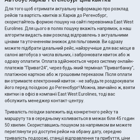
Для того щоб отримати актуальну інформацію про розклад
рейсів та вартість квитків зі Харків до Регенсбург,
скористайтесь формою пошуку на сайті перевізника East West
Eurolines. Для цього в полях пошуку вкажіть напрямок, а наш
алгоритм видасть вам розклад відправлень з актуальними
цінами та уточненням знижок для пільговиків. Ви одразу
можете підібрати ідеальний рейс, найзручніше для вас місце в
салоні автобуса з числа вільних, і забронювати квиток або ж
одразу оплатити. Оплата здійснюється через систему онлайн-
платежів "Приват24", через будь який термінал "Приватбанку",
платіжною карткою або ж грошовим переказом. Після оплати
ви отримаєте електронний квиток - не забудьте роздрокувати
його перед поїздкою до Регенсбург! Можна, звичайно ж, взяти
квитки і в офісі в компанії East West Eurolines, тоді вас
обслужить менеджер контакт-центру.
Тривалість поїздки залежить від конкретного рейсу та
маршруту та в середньому коливається в межах біля 45 годин
50 хвилин. Скориставшись пошуком за напрямком ви можете
переглянути усі доступні рейси на обрану дату, середню
тривалість подорожі, станції відправлення та прибуття, ціни