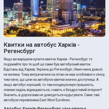
Квитки на автобус Харків -
Регенсбург
Якщо ви вирішили купити квиток Харків - Регенсбург то
подумайте про те щоб це саме був автобусний квиток.
Відстань від Харків, Україна до Регенсбург, Німеччина доволі
не велика. Тому витрачатися на літак не має особливого сенсу,
тим паче, що ціни на автобусні квитки значно доступніші. А
якщо автобус хороший, то там кондиціонери працюють,
спинки сидінь відкидаються, і навіть є бездротовий інтернет!
Значить, в дорозі вам не доведеться нудьгувати. Саме такі
автобуси перевізника East West Eurolines.
Автобус Харків-Регенсбург ціна квитка