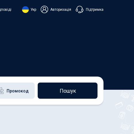
Підтримка
дповіді
Укр
Авторизація
нська
ий
+38 098 815 44 44
+48 508 154 444
+49 152 581 544 44
h
Чат в Viber
Чатбот в Telegram
Чат в Messenger
Пошук