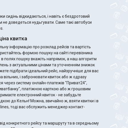
и сидінь відкидаються, і навіть є бездротовий
ам не доведеться нудьгувати. Саме такі автобуси
s.
ціна квитка
ьну інформацію про розклад рейсів та вартість
скористайтесь формою пошуку на сайті перевізника
го в полях пошуку вкажіть напрямок, а наш алгоритм
лень з актуальними цінами та уточненням знижок
ла вільних, і забронювати квиток або ж одразу
я через систему онлайн-платежів "Приват24",
риватбанку", платіжною карткою або ж грошовим
дкою до Кельн! Можна, звичайно ж, взяти квитки і в
rolines, тоді вас обслужить менеджер контакт-
від конкретного рейсу та маршруту та в середньому