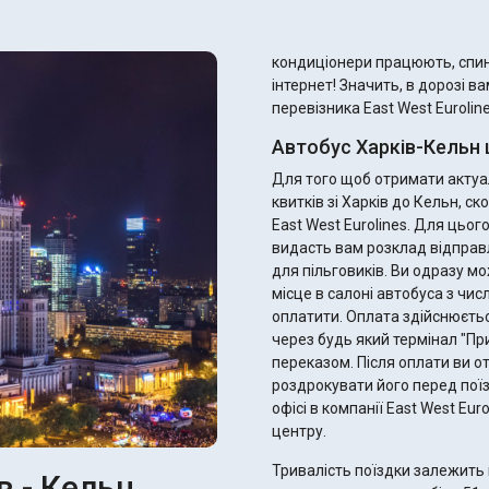
кондиціонери працюють, спинк
інтернет! Значить, в дорозі в
перевізника East West Euroline
Автобус Харків-Кельн 
Для того щоб отримати актуал
квитків зі Харків до Кельн, 
East West Eurolines. Для цьо
видасть вам розклад відправ
для пільговиків. Ви одразу можете підібрати ідеальний рейс, найзручніше для вас
місце в салоні автобуса з чис
оплатити. Оплата здійснюєтьс
через будь який термінал "П
переказом. Після оплати ви отримаєте електронний квиток - не забудьте
роздрокувати його перед поїз
офісі в компанії East West Eu
центру.
Тривалість поїздки залежить 
в - Кельн