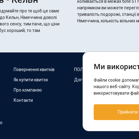
коливається в межах біля 51 годин 25 хвилин.
напрямком ви можете переглян
подумайте про те щоб це саме
тривалість подорожі, станції 
 до Кельн, Німеччина доволі
Німеччина, кількість вільних
вого сенсу, тим паче, що ціни
Ми використ
М
Повернення квитків
ПОЛІТИКА COOKIES
Як купити квиток
Договір оферти
Файли cookie допома
F
нашого веб-сайту. Ко
Про компанію
використовувати файл
Контакти
П
Прийняти
T
но