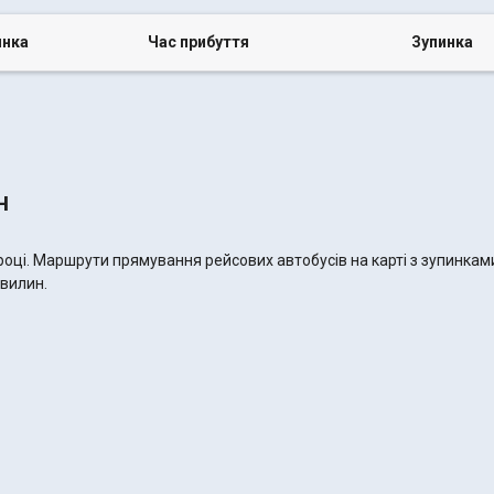
инка
Час прибуття
Зупинка
н
 році. Маршрути прямування рейсових автобусів на карті з зупинкам
хвилин.