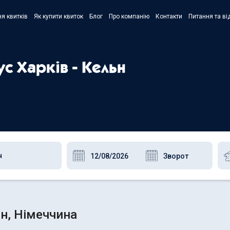
я квитків
Як купити квиток
Блог
Про компанію
Контакти
Питання та ві
- Украї
- Русск
ус Харків - Кельн
- Polski
- Englis
ьн, Німеччина