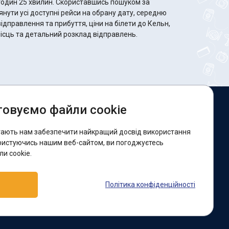
 Скориставшись пошуком за
ути усі доступні рейси на обрану дату, середню
відправлення та прибуття, ціни на білети до Кельн,
 місць та детальний розклад відправлень.
овуємо файли cookie
и в соцмережах:
гають нам забезпечити найкращий досвід використання
acebook
ристуючись нашим веб-сайтом, ви погоджуєтесь
и cookie.
ідтримка:
Політика конфіденційності
elegram-бот
Viber
Messenger