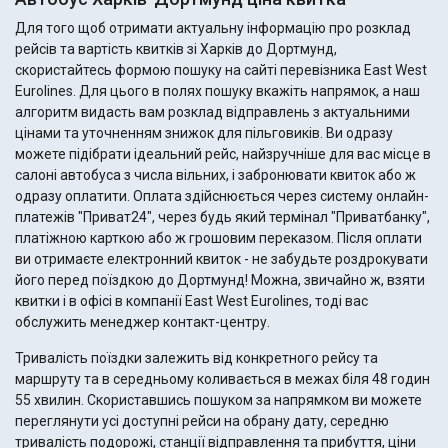
Для того щоб отримати актуальну інформацію про розклад
рейсів та вартість квитків зі Харків до Дортмунд,
скористайтесь формою пошуку на сайті перевізника East West
Eurolines. Для цього в полях пошуку вкажіть напрямок, а наш
алгоритм видасть вам розклад відправлень з актуальними
цінами та уточненням знижок для пільговиків. Ви одразу
можете підібрати ідеальний рейс, найзручніше для вас місце в
салоні автобуса з числа вільних, і забронювати квиток або ж
одразу оплатити. Оплата здійснюється через систему онлайн-
платежів "Приват24", через будь який термінал "Приватбанку",
платіжною карткою або ж грошовим переказом. Після оплати
ви отримаєте електронний квиток - не забудьте роздрокувати
його перед поїздкою до Дортмунд! Можна, звичайно ж, взяти
квитки і в офісі в компанії East West Eurolines, тоді вас
обслужить менеджер контакт-центру.
Тривалість поїздки залежить від конкретного рейсу та
маршруту та в середньому коливається в межах біля 48 годин
55 хвилин. Скориставшись пошуком за напрямком ви можете
переглянути усі доступні рейси на обрану дату, середню
тривалість подорожі, станції відправлення та прибуття, ціни