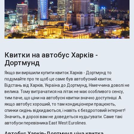
Квитки на автобус Харків -
Дортмунд
Якщо ви вирішили купити квиток Харків - Дортмунд то
подумайте про те щоб це саме був автобусний квиток.
Відстань від Харків, Україна до Дортмунд, Німеччина доволі не
велика. Тому витрачатися на літак не має особливого сенсу,
тим паче, що ціни на автобусні квитки значно доступніші. А
якщо автобус хороший, то там кондиціонери працюють,
спинки сидінь відкидаються, і навіть є бездротовий інтернет!
Значить, в дорозі вам не доведеться нудьгувати. Саме такі
автобуси перевізника East West Eurolines.
Автобус Харків-Дортмунд ціна квитка