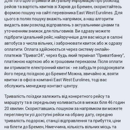
Для того щоб отримати актуальну інформацію про розклад
рейсів та вартість квитків зі Харків до Бремен, скористайтесь
формою пошуку на сайті перевізника East West Eurolines. Для
цього в полях пошуку вкажіть напрямок, а наш алгоритм
видасть вам розклад відправлень з актуальними цінами та
уточненням знижок для пільговиків. Ви одразу можете
підібрати ідеальний рейс, найзручніше для вас місце в салоні
автобуса з числа вільних, і забронювати квиток або ж одразу
оплатити. Оплата здійснюється через систему онлайн-
платежів "Приват24", через будь який термінал "Приватбанку",
платіжною карткою або ж грошовим переказом. Після оплати
ви отримаєте електронний квиток - не забудьте роздрокувати
його перед поїздкою до Бремен! Можна, звичайно ж, взяти
квитки і в офісі в компанії East West Eurolines, тоді вас
обслужить менеджер контакт-центру.
Тривалість поїздки залежить від конкретного рейсу та
маршруту та в середньому коливається в межах біля 46 годин
20 хвилин. Скориставшись пошуком за напрямком ви можете
переглянути усі доступні рейси на обрану дату, середню
тривалість подорожі, станції відправлення та прибуття, ціни
на білети до Бремен, Німеччина, кількість вільних місць та