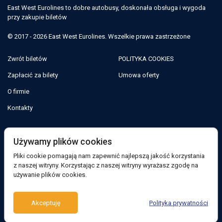
East West Eurolines to dobre autobusy, doskonała obsługa i wygoda
przy zakupie biletów
© 2017 - 2026 East West Eurolines. Wszelkie prawa zastrzeżone
Zwrót biletów
POLITYKA COOKIES
Zapłacić za bilety
Umowa oferty
O firmie
Kontakty
Jesteśmy w sieciach społecznościowych:
Używamy plików cookies
Pliki cookie pomagają nam zapewnić najlepszą jakość korzystania
Facebook
z naszej witryny. Korzystając z naszej witryny wyrażasz zgodę na
używanie plików cookies.
Wsparcie:
Akceptuję
Polityka prywatności
Bot telegramu
Viber
Messenger