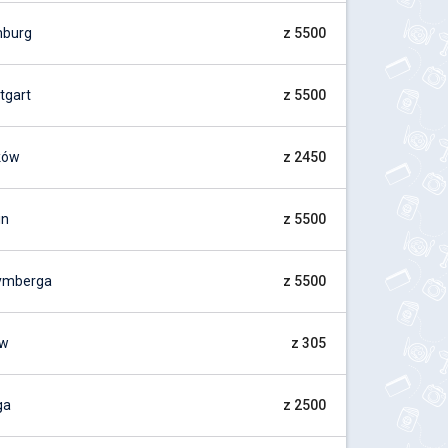
mburg
z 5500
tgart
z 5500
ków
z 2450
in
z 5500
ymberga
z 5500
ów
z 305
ga
z 2500