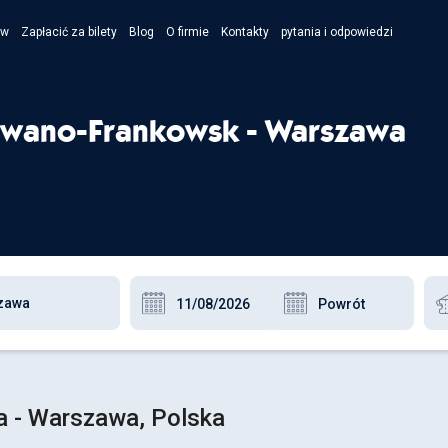
ów
Zapłacić za bilety
Blog
O firmie
Kontakty
pytania i odpowiedzi
- Укра
- Рус
Iwano-Frankowsk - Warszawa
- Pols
- Engl
a - Warszawa, Polska