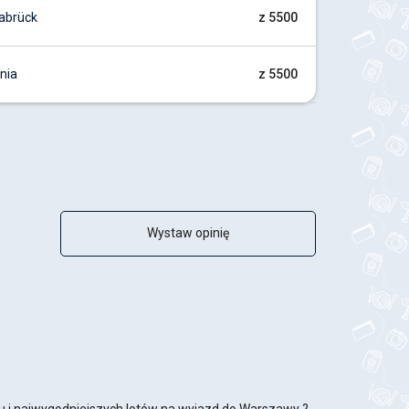
abrück
z 5500
nia
z 5500
Wystaw opinię