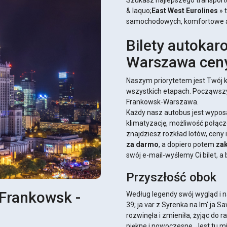
Szukasz najlepszego transport
& laquo;
East West Eurolines
» 
samochodowych, komfortowe aut
Bilety autoka
Warszawa ceny 
Naszym priorytetem jest Twój k
wszystkich etapach. Począwszy
Frankowsk-Warszawa.
Każdy nasz autobus jest wypos
klimatyzację, możliwość połącze
znajdziesz rozkład lotów, ceny 
za darmo
, a dopiero potem
zak
swój e-mail-wyślemy Ci bilet, a
Przyszłość obok
-Frankowsk -
Według legendy swój wygląd i
39; ja var z Syrenka na Im' ja 
rozwinęła i zmieniła, żyjąc do ra
piękne i nowoczesne. Jest tu m