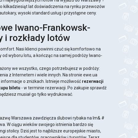
u i najwygodniejszych lotów na wyjazd do Warszawy ?
to kilkadziesiąt lat doświadczenia na rynku przewozów
okary, wysoki standard usług i przystępne ceny.
rowe Iwano-Frankowsk-
i rozkłady lotów
omfort. Nasi klienci powinni czuć się komfortowo na
 od wyboru lotu, a kończąc na samej podróży Iwano-
ażony we wszystko, czego potrzebujesz w podróży:
nia z Internetem i wiele innych. Na stronie ewe.ua
i informacje o zniżkach. Istnieje możliwość
rezerwacji
upu biletu
- w terminie rezerwacji. Po zakupie sprawdź
 będziesz musiał go tylko wydrukować.
 nazwę Warszawa zawdzięcza ślubowi rybaka na Im& #
Sawa. W ciągu wieków swojego istnienia bardzo się
ngi stolicy. Dziś jest to najbliższe europejskie miasto,
iejsce dla studentów, pracowników i turystów. Teraz