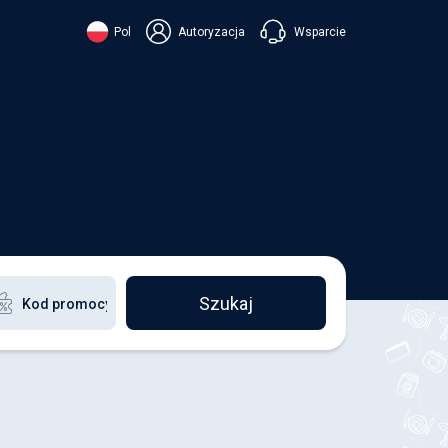
Wsparcie
Pol
Autoryzacja
їнська
ский
+38 098 815 44 44
ki
+48 508 154 444
+49 152 581 544 44
ish
Czatuj w Viberze
Chatbot w Telegramie
Czatuj w Messengerze
Szukaj