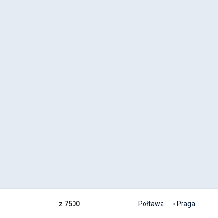
z 7500
Połtawa ⟶ Praga