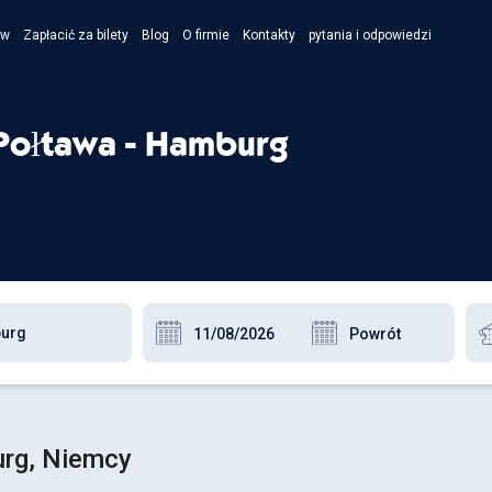
ów
Zapłacić za bilety
Blog
O firmie
Kontakty
pytania i odpowiedzi
- Укра
- Рус
Połtawa - Hamburg
- Pols
- Engl
urg, Niemcy