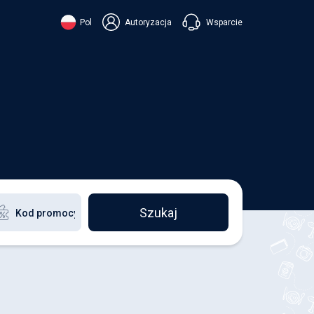
Wsparcie
Pol
Autoryzacja
їнська
ский
+38 098 815 44 44
ki
+48 508 154 444
+49 152 581 544 44
ish
Czatuj w Viberze
Chatbot w Telegramie
Czatuj w Messengerze
Szukaj