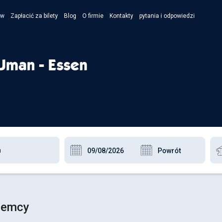
ów
Zapłacić za bilety
Blog
O firmie
Kontakty
pytania i odpowiedzi
- Укра
- Рус
Uman - Essen
- Pols
- Engl
Niemcy