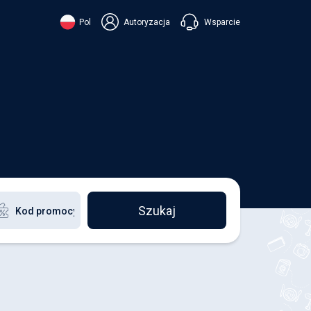
Wsparcie
Pol
Autoryzacja
їнська
ский
+38 098 815 44 44
ki
+48 508 154 444
+49 152 581 544 44
ish
Czatuj w Viberze
Chatbot w Telegramie
Czatuj w Messengerze
Szukaj