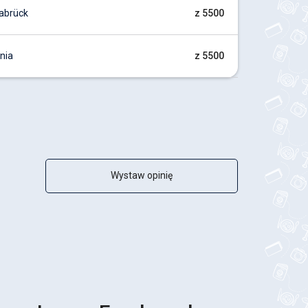
abrück
z 5500
nia
z 5500
Wystaw opinię