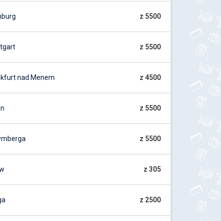
mburg
z 5500
tgart
z 5500
kfurt nad Menem
z 4500
in
z 5500
ymberga
z 5500
ów
z 305
ga
z 2500