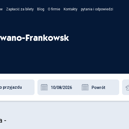
ów
Zapłacić za bilety
Blog
O firmie
Kontakty
pytania i odpowiedzi
- Укра
- Рус
 Iwano-Frankowsk
- Pols
- Engl
 -