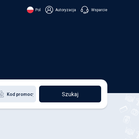
Wsparcie
Pol
Autoryzacja
їнська
ский
+38 098 815 44 44
ki
+48 508 154 444
+49 152 581 544 44
ish
Czatuj w Viberze
Chatbot w Telegramie
Czatuj w Messengerze
Szukaj