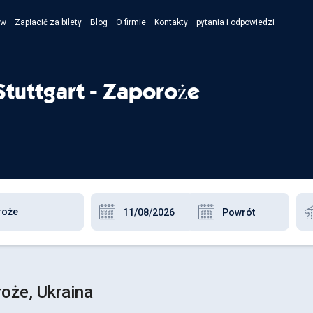
ów
Zapłacić za bilety
Blog
O firmie
Kontakty
pytania i odpowiedzi
- Укра
- Рус
Stuttgart - Zaporoże
- Pols
- Engl
oże, Ukraina