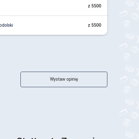
z 5500
odolski
z 5500
Wystaw opinię