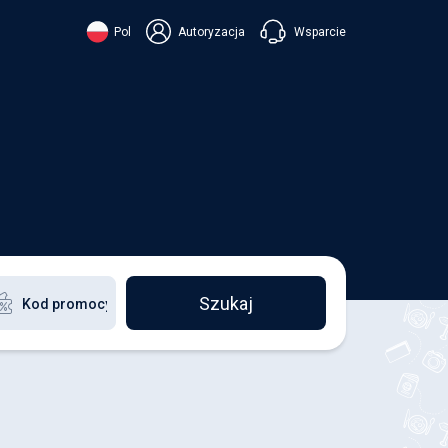
Wsparcie
Pol
Autoryzacja
їнська
ский
+38 098 815 44 44
ki
+48 508 154 444
+49 152 581 544 44
ish
Czatuj w Viberze
Chatbot w Telegramie
Czatuj w Messengerze
Szukaj