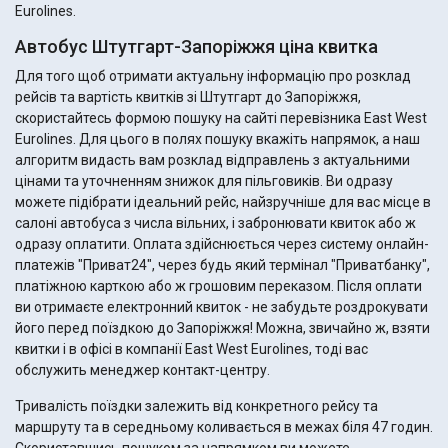
Eurolines.
Автобус Штутгарт-Запоріжжя ціна квитка
Для того щоб отримати актуальну інформацію про розклад
рейсів та вартість квитків зі Штутгарт до Запоріжжя,
скористайтесь формою пошуку на сайті перевізника East West
Eurolines. Для цього в полях пошуку вкажіть напрямок, а наш
алгоритм видасть вам розклад відправлень з актуальними
цінами та уточненням знижок для пільговиків. Ви одразу
можете підібрати ідеальний рейс, найзручніше для вас місце в
салоні автобуса з числа вільних, і забронювати квиток або ж
одразу оплатити. Оплата здійснюється через систему онлайн-
платежів "Приват24", через будь який термінал "Приватбанку",
платіжною карткою або ж грошовим переказом. Після оплати
ви отримаєте електронний квиток - не забудьте роздрокувати
його перед поїздкою до Запоріжжя! Можна, звичайно ж, взяти
квитки і в офісі в компанії East West Eurolines, тоді вас
обслужить менеджер контакт-центру.
Тривалість поїздки залежить від конкретного рейсу та
маршруту та в середньому коливається в межах біля 47 годин.