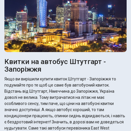
Квитки на автобус Штутгарт -
Запоріжжя
Якщо ви вирішили купити квиток Штутгарт - Запоріжжя то
подумайте про те щоб це саме був автобусний квиток.
Відстань від Штутгарт, Німеччина до Запоріжжя, Україна
доволі не велика. Тому витрачатися на літак не має
особливого сенсу, тим паче, що ціни на автобусні квитки
значно доступніші. А якщо автобус хороший, то там
кондиціонери працюють, спинки сидінь відкидаються, і навіть
є бездротовий інтернет! Значить, в дорозі вам не доведеться
нудьгувати. Саме такі автобуси перевізника East West