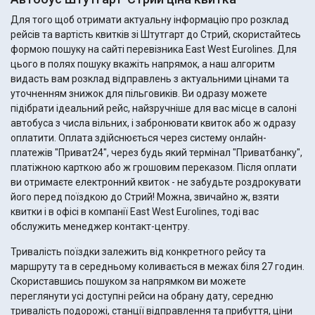
Для того щоб отримати актуальну інформацію про розклад
рейсів та вартість квитків зі Штутгарт до Стрий, скористайтесь
формою пошуку на сайті перевізника East West Eurolines. Для
цього в полях пошуку вкажіть напрямок, а наш алгоритм
видасть вам розклад відправлень з актуальними цінами та
уточненням знижок для пільговиків. Ви одразу можете
підібрати ідеальний рейс, найзручніше для вас місце в салоні
автобуса з числа вільних, і забронювати квиток або ж одразу
оплатити. Оплата здійснюється через систему онлайн-
платежів "Приват24", через будь який термінал "Приватбанку",
платіжною карткою або ж грошовим переказом. Після оплати
ви отримаєте електронний квиток - не забудьте роздрокувати
його перед поїздкою до Стрий! Можна, звичайно ж, взяти
квитки і в офісі в компанії East West Eurolines, тоді вас
обслужить менеджер контакт-центру.
Тривалість поїздки залежить від конкретного рейсу та
маршруту та в середньому коливається в межах біля 27 годин.
Скориставшись пошуком за напрямком ви можете
переглянути усі доступні рейси на обрану дату, середню
тривалість подорожі, станції відправлення та прибуття, ціни