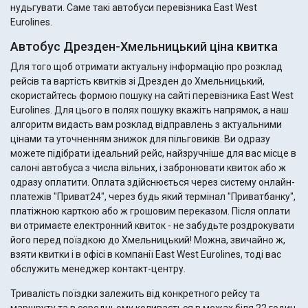
нудьгувати. Саме такі автобуси перевізника East West
Eurolines.
Автобус Дрезден-Хмельницький ціна квитка
Для того щоб отримати актуальну інформацію про розклад
рейсів та вартість квитків зі Дрезден до Хмельницький,
скористайтесь формою пошуку на сайті перевізника East West
Eurolines. Для цього в полях пошуку вкажіть напрямок, а наш
алгоритм видасть вам розклад відправлень з актуальними
цінами та уточненням знижок для пільговиків. Ви одразу
можете підібрати ідеальний рейс, найзручніше для вас місце в
салоні автобуса з числа вільних, і забронювати квиток або ж
одразу оплатити. Оплата здійснюється через систему онлайн-
платежів "Приват24", через будь який термінал "Приватбанку",
платіжною карткою або ж грошовим переказом. Після оплати
ви отримаєте електронний квиток - не забудьте роздрокувати
його перед поїздкою до Хмельницький! Можна, звичайно ж,
взяти квитки і в офісі в компанії East West Eurolines, тоді вас
обслужить менеджер контакт-центру.
Тривалість поїздки залежить від конкретного рейсу та