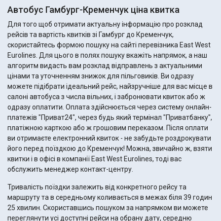
Автобус Гамбург-Кременчук ціна квитка
Для того щоб отримати актуальну інформацію про розклад
рейсів та вартість квитків зі Гамбург до Кременчук,
скористайтесь формою пошуку на сайті перевізника East West
Eurolines. Для цього в полях пошуку вкажіть напрямок, а наш
алгоритм видасть вам розклад відправлень з актуальними
цінами та уточненням знижок для пільговиків. Ви одразу
можете підібрати ідеальний рейс, найзручніше для вас місце в
салоні автобуса з числа вільних, і забронювати квиток або ж
одразу оплатити. Оплата здійснюється через систему онлайн-
платежів "Приват24", через будь який термінал "Приватбанку",
платіжною карткою або ж грошовим переказом. Після оплати
ви отримаєте електронний квиток - не забудьте роздрокувати
його перед поїздкою до Кременчук! Можна, звичайно ж, взяти
квитки і в офісі в компанії East West Eurolines, тоді вас
обслужить менеджер контакт-центру.
Тривалість поїздки залежить від конкретного рейсу та
маршруту та в середньому коливається в межах біля 39 годин
25 хвилин. Скориставшись пошуком за напрямком ви можете
переглянути усі доступні рейси на обрану дату, середню