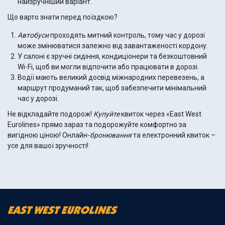
найзручніший варіант.
Що варто знати перед поїздкою?
Автобуси
проходять митний контроль, тому час у дорозі
може змінюватися залежно від завантаженості кордону.
У салоні є зручні сидіння, кондиціонери та безкоштовний
Wi-Fi, щоб ви могли відпочити або працювати в дорозі.
Водії мають великий досвід міжнародних перевезень, а
маршрут продуманий так, щоб забезпечити мінімальний
час у дорозі.
Не відкладайте подорож!
Купуйте
квиток через «East West
Eurolines» прямо зараз та подорожуйте комфортно за
вигідною ціною! Онлайн-
бронювання
та електронний квиток –
усе для вашої зручності!