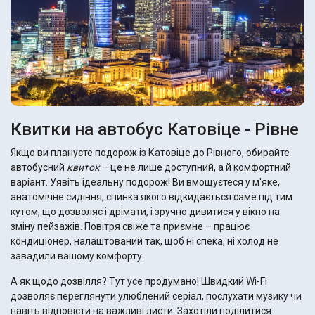
Квитки на автобус Катовіце - Рівне
Якщо ви плануєте подорож із Катовіце до Рівного, обирайте
автобусний
квиток
– це не лише доступний, а й комфортний
варіант. Уявіть ідеальну подорож! Ви вмощуєтеся у м'яке,
анатомічне сидіння, спинка якого відкидається саме під тим
кутом, що дозволяє і дрімати, і зручно дивитися у вікно на
зміну пейзажів. Повітря свіже та приємне – працює
кондиціонер, налаштований так, щоб ні спека, ні холод не
завадили вашому комфорту.
А як щодо дозвілля? Тут усе продумано! Швидкий Wi-Fi
дозволяє переглянути улюблений серіал, послухати музику чи
навіть відповісти на важливі листи. Захотіли поділитися