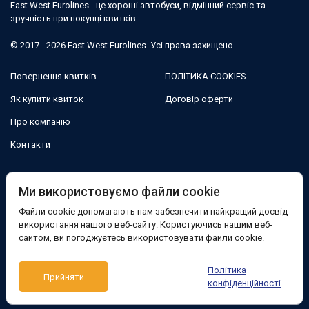
East West Eurolines - це хороші автобуси, відмінний сервіс та
зручність при покупці квитків
© 2017 - 2026 East West Eurolines. Усі права захищено
Повернення квитків
ПОЛІТИКА COOKIES
Як купити квиток
Договір оферти
Про компанію
Контакти
Ми в соцмережах:
Ми використовуємо файли cookie
Файли cookie допомагають нам забезпечити найкращий досвід
Facebook
використання нашого веб-сайту. Користуючись нашим веб-
сайтом, ви погоджуєтесь використовувати файли cookie.
Підтримка:
Політика
Прийняти
Telegram-бот
Viber
Messenger
конфіденційності