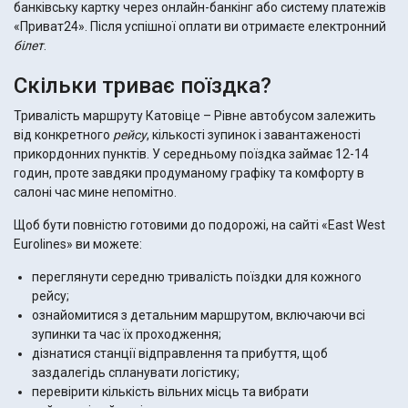
банківську картку через онлайн-банкінг або систему платежів
«Приват24». Після успішної оплати ви отримаєте електронний
білет
.
Скільки триває поїздка?
Тривалість маршруту Катовіце – Рівне автобусом залежить
від конкретного
рейсу
, кількості зупинок і завантаженості
прикордонних пунктів. У середньому поїздка займає 12-14
годин, проте завдяки продуманому графіку та комфорту в
салоні час мине непомітно.
Щоб бути повністю готовими до подорожі, на сайті «East West
Eurolines» ви можете:
переглянути середню тривалість поїздки для кожного
рейсу;
ознайомитися з детальним маршрутом, включаючи всі
зупинки та час їх проходження;
дізнатися станції відправлення та прибуття, щоб
заздалегідь спланувати логістику;
перевірити кількість вільних місць та вибрати