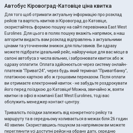
Автобус Кіровоград-Катовіце ціна квитка
Для того щоб отримати актуальну інформацію про розклад
рейсів та вартість квитків зі Кіровоград до Катовіце,
скористайтесь формою пошуку на сайті перевізника East West
Eurolines. Для цього в полях пошуку вкажіть напрямок, а наш
алгоритм видасть вам розклад відправлень з актуальними
цінами та уточненням знижок для пільговиків. Ви одразу
можете підібрати ідеальний рейс, найзручніше для вас місце в
салоні автобуса з числа вільних, і забронювати квиток або ж
одразу оплатити. Оплата здійснюється через систему онлайн-
платежів "Приват24", через будь який термінал "Приватбанку",
платіжною карткою або ж грошовим переказом. Після оплати
ви отримаєте електронний квиток - не забудьте роздрокувати
його перед поїздкою до Катовіце! Можна, звичайно ж, взяти
квитки і в офісі в компанії East West Eurolines, тоді вас
обслужить менеджер контакт-центру.
Тривалість поїздки залежить від конкретного рейсу та
маршруту та в середньому коливається в межах біля 26 годин
40 хвилин. Скориставшись пошуком за напрямком ви можете
переглянути усі доступні рейси на обрану дату, середню