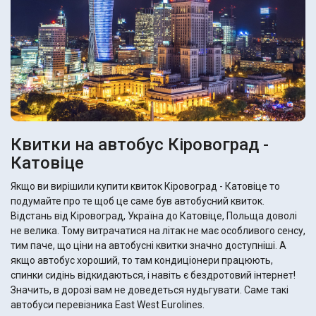
Квитки на автобус Кіровоград -
Катовіце
Якщо ви вирішили купити квиток Кіровоград - Катовіце то
подумайте про те щоб це саме був автобусний квиток.
Відстань від Кіровоград, Україна до Катовіце, Польща доволі
не велика. Тому витрачатися на літак не має особливого сенсу,
тим паче, що ціни на автобусні квитки значно доступніші. А
якщо автобус хороший, то там кондиціонери працюють,
спинки сидінь відкидаються, і навіть є бездротовий інтернет!
Значить, в дорозі вам не доведеться нудьгувати. Саме такі
автобуси перевізника East West Eurolines.