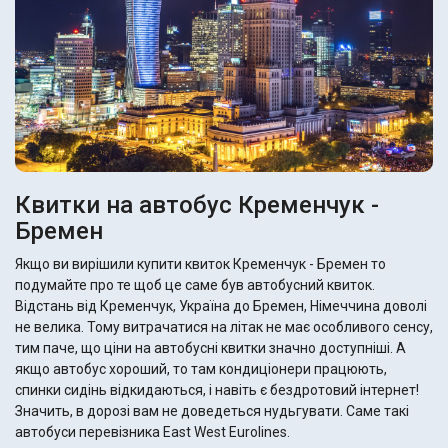
Квитки на автобус Кременчук -
Бремен
Якщо ви вирішили купити квиток Кременчук - Бремен то
подумайте про те щоб це саме був автобусний квиток.
Відстань від Кременчук, Україна до Бремен, Німеччина доволі
не велика. Тому витрачатися на літак не має особливого сенсу,
тим паче, що ціни на автобусні квитки значно доступніші. А
якщо автобус хороший, то там кондиціонери працюють,
спинки сидінь відкидаються, і навіть є бездротовий інтернет!
Значить, в дорозі вам не доведеться нудьгувати. Саме такі
автобуси перевізника East West Eurolines.