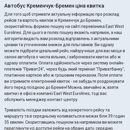
Автобус Кременчук-Бремен ціна квитка
Для того щоб отримати актуальну інформацію про розклад
рейсів та вартість квитків зі Кременчук до Бремен,
скористайтесь формою пошуку на сайті перевізника East West
Eurolines. Для цього в полях пошуку вкажіть напрямок, а наш
алгоритм видасть вам розклад відправлень з актуальними
цінами та уточненням знижок для пільговиків. Ви одразу
можете підібрати ідеальний рейс, найзручніше для вас місце в
салоні автобуса з числа вільних, і забронювати квиток або ж
одразу оплатити. Оплата здійснюється через систему онлайн-
платежів "Приват24", через будь який термінал "Приватбанку",
платіжною карткою або ж грошовим переказом. Після оплати
ви отримаєте електронний квиток - не забудьте роздрокувати
його перед поїздкою до Бремен! Можна, звичайно ж, взяти
квитки і в офісі в компанії East West Eurolines, тоді вас
обслужить менеджер контакт-центру.
Тривалість поїздки залежить від конкретного рейсу та
маршруту та в середньому коливається в межах біля 39 годин
35 хвилин. Скориставшись пошуком за напрямком ви можете
переглянути усі доступні рейси на обрану дату, середню